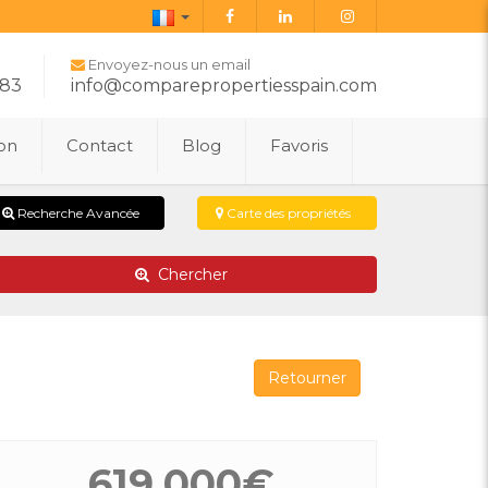
Français
Envoyez-nous un email
283
info@comparepropertiesspain.com
ion
Contact
Blog
Favoris
Recherche Avancée
Carte des propriétés
Chercher
Retourner
619.000€