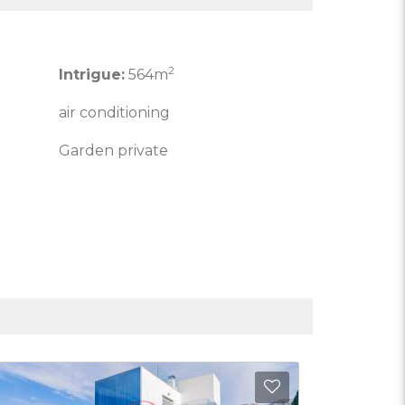
2
Intrigue:
564m
air conditioning
Garden private
 aux Favoris
Ajouter aux Fav