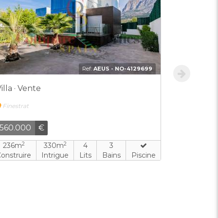
Ref:
AEUS - NO-4129699
illa · Vente
Villa · N
Finestrat
Finestrat
560.000
€
1.990.00
2
2
2
236m
330m
4
3
385m
onstruire
Intrigue
Lits
Bains
Piscine
Construire