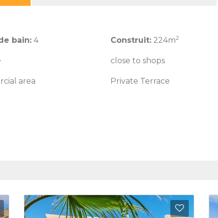
2
de bain:
4
Construit:
224m
e
close to shops
cial area
Private Terrace
Ajouter aux Favoris
Ajouter