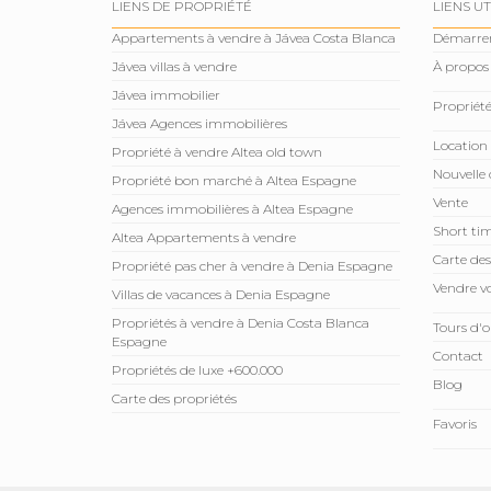
LIENS DE PROPRIÉTÉ
LIENS UT
Appartements à vendre à Jávea Costa Blanca
Démarre
Jávea villas à vendre
À propos
Jávea immobilier
Propriété
Jávea Agences immobilières
Location
Propriété à vendre Altea old town
Nouvelle 
Propriété bon marché à Altea Espagne
Vente
Agences immobilières à Altea Espagne
Short tim
Altea Appartements à vendre
Carte des
Propriété pas cher à vendre à Denia Espagne
Vendre vo
Villas de vacances à Denia Espagne
Propriétés à vendre à Denia Costa Blanca
Tours d'o
Espagne
Contact
Propriétés de luxe +600.000
Blog
Carte des propriétés
Favoris