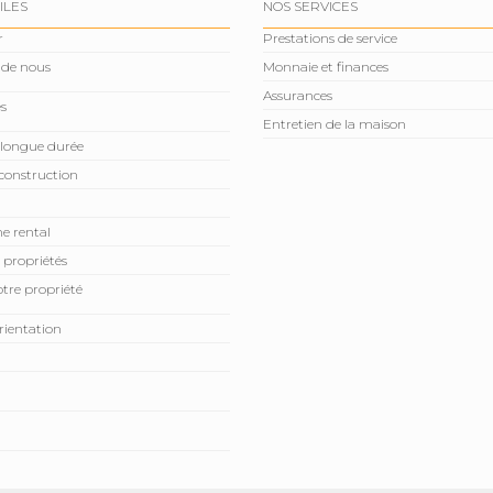
ILES
NOS SERVICES
r
Prestations de service
 de nous
Monnaie et finances
Assurances
s
Entretien de la maison
 longue durée
construction
e rental
 propriétés
tre propriété
rientation