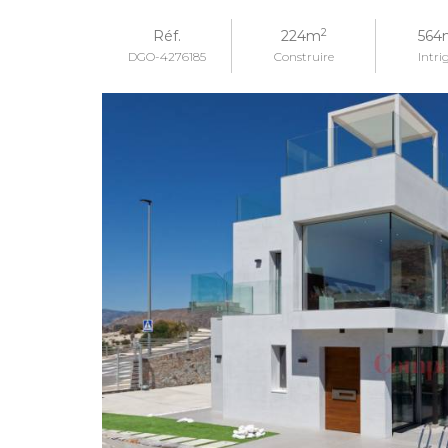
2
Réf.
224m
564
DGO-4276185
Construire
Intri