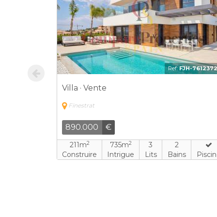
JH-6892306
Ref:
FJH-761237
Villa · Vente
Finestrat
890.000
€
2
2
211m
735m
3
2
s
Piscine
Construire
Intrigue
Lits
Bains
Pisci