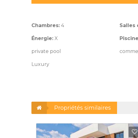
Chambres:
4
Salles 
Énergie:
X
Piscin
private pool
commer
Luxury
Propriétés similaires
Ajouter aux Favoris