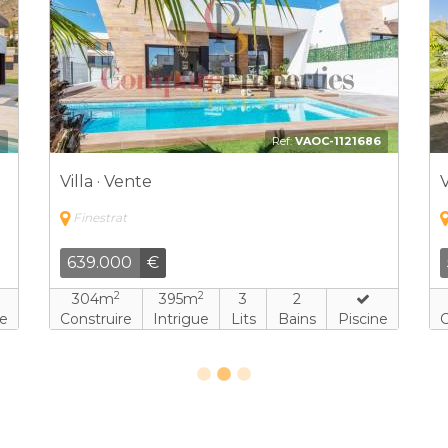
2
Ref:
VAOC-1121686
Villa · Vente
V
Finestrat
639.000
€
2
2
304m
395m
3
2
ne
Construire
Intrigue
Lits
Bains
Piscine
C