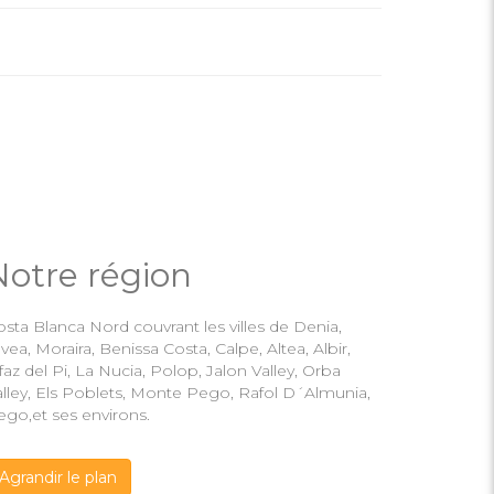
Notre région
sta Blanca Nord couvrant les villes de Denia,
vea, Moraira, Benissa Costa, Calpe, Altea, Albir,
faz del Pi, La Nucia, Polop, Jalon Valley, Orba
alley, Els Poblets, Monte Pego, Rafol D´Almunia,
ego,et ses environs.
Agrandir le plan