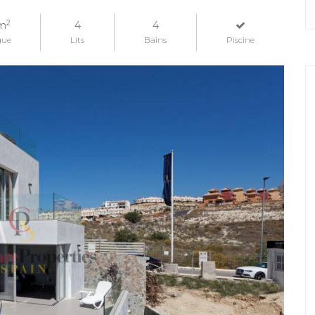
2
m
4
4
gue
Lits
Bains
Piscine