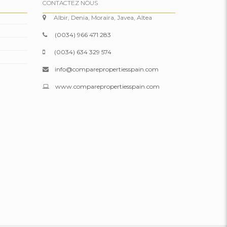
CONTACTEZ NOUS
Albir, Denia, Moraira, Javea, Altea
(0034) 966 471 283
(0034) 634 329 574
info@comparepropertiesspain.com
www.comparepropertiesspain.com