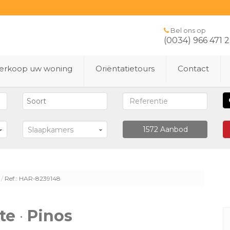
Bel ons op
(0034) 966 471 
erkoop uw woning
Oriëntatietours
Contact
1572
Aanbod
Slaapkamers
Ref.: HAR-8239148
te
·
Pinos