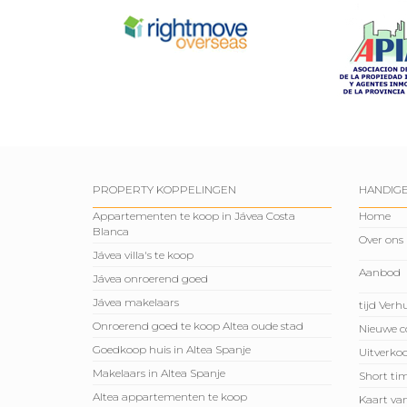
PROPERTY KOPPELINGEN
HANDIGE
Appartementen te koop in Jávea Costa
Home
Blanca
Over ons
Jávea villa's te koop
Aanbod
Jávea onroerend goed
Jávea makelaars
tijd Ver
Onroerend goed te koop Altea oude stad
Nieuwe c
Goedkoop huis in Altea Spanje
Uitverko
Makelaars in Altea Spanje
Short tim
Altea appartementen te koop
Kaart va