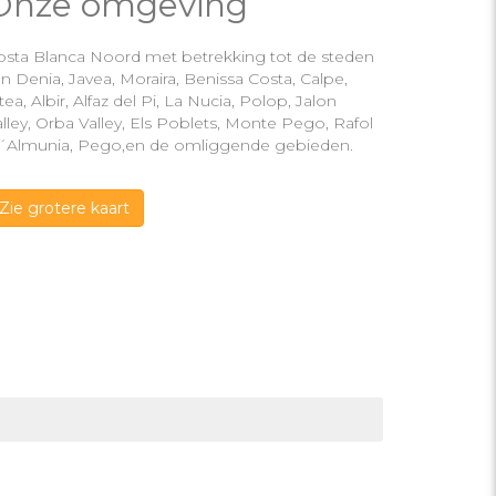
Onze omgeving
osta Blanca Noord met betrekking tot de steden
n Denia, Javea, Moraira, Benissa Costa, Calpe,
tea, Albir, Alfaz del Pi, La Nucia, Polop, Jalon
lley, Orba Valley, Els Poblets, Monte Pego, Rafol
´Almunia, Pego,en de omliggende gebieden.
Zie grotere kaart