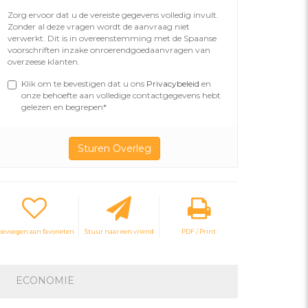
Zorg ervoor dat u de vereiste gegevens volledig invult.
Zonder al deze vragen wordt de aanvraag niet
verwerkt. Dit is in overeenstemming met de Spaanse
voorschriften inzake onroerendgoedaanvragen van
overzeese klanten.
Klik om te bevestigen dat u ons
Privacybeleid
en
onze behoefte aan volledige contactgegevens hebt
gelezen en begrepen*
oevoegen aan favorieten
Stuur naar een vriend
PDF / Print
ECONOMIE