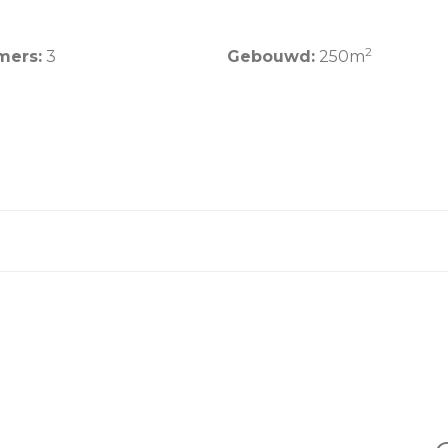
2
mers:
3
Gebouwd:
250m