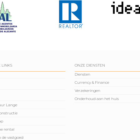
 LINKS
ONZE DIENSTEN
Diensten
Currency & Finance
Verzekeringen
Onderhoud aan het huis
huur Lange
onstructie
op
e rental
n de vastgoed