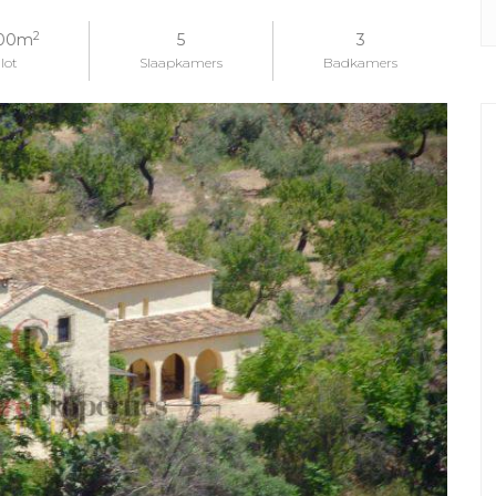
2
000m
5
3
lot
Slaapkamers
Badkamers