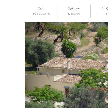
2
Ref.
250m
4.
HAR-8239148
Bouwen
P