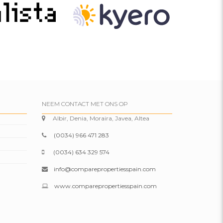
NEEM CONTACT MET ONS OP
Albir, Denia, Moraira, Javea, Altea
(0034) 966 471 283
(0034) 634 329 574
info@comparepropertiesspain.com
www.comparepropertiesspain.com