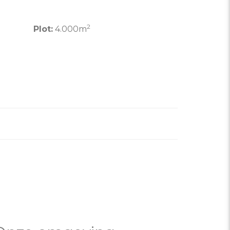
2
Plot:
4.000m