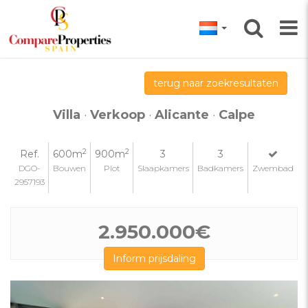
terug naar zoekresultaten
Villa
·
Verkoop
·
Alicante
·
Calpe
2
2
Ref.
600m
900m
3
3
DGO-
Bouwen
Plot
Slaapkamers
Badkamers
Zwembad
2957193
2.950.000€
Inform prijsdaling