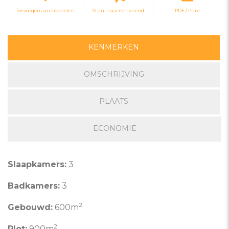
Toevoegen aan favorieten
Stuur naar een vriend
PDF / Print
KENMERKEN
OMSCHRIJVING
PLAATS
ECONOMIE
Slaapkamers:
3
Badkamers:
3
2
Gebouwd:
600m
2
Plot:
900m