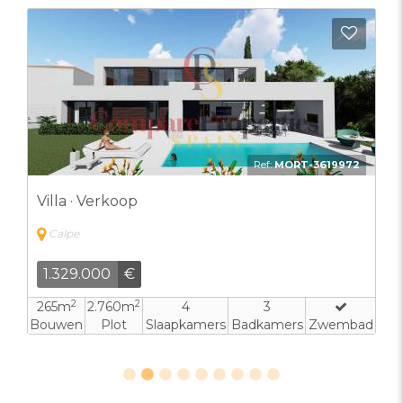
evoegen aan favorieten
Toevo
Ref:
MORT-3619972
Villa · Verkoop
Calpe
1.329.000
€
2
2
265m
2.760m
4
3
Bouwen
Plot
Slaapkamers
Badkamers
Zwembad