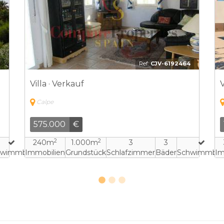
4
Ref:
CJV-4881026
Villa · Verkauf
V
Calpe
840.000
€
2
2
240m
814m
5
4
hwimmbad
Immobilien
Grundstück
Schlafzimmer
Bäder
Schwimmba
Im