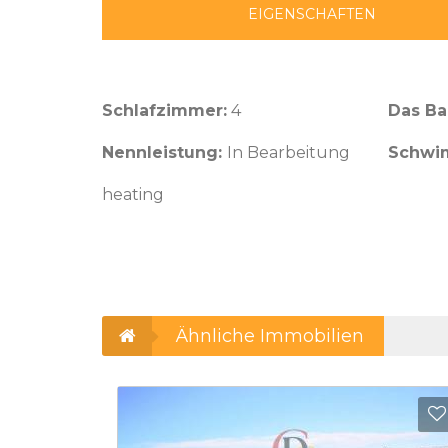
EIGENSCHAFTEN
Schlafzimmer:
4
Das B
Nennleistung:
In Bearbeitung
Schwi
heating
Ähnliche Immobilien
Zu Favoriten hinzufügen