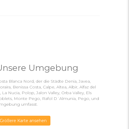
Unsere Umgebung
sta Blanca Nord, der die Städte Denia, Javea,
raira, Benissa Costa, Calpe, Altea, Albir, Alfaz del
, La Nucia, Polop, Jalon Valley, Orba Valley, Els
oblets, Monte Pego, Rafol D´Almunia, Pego, und
mgebung umfasst.
Größere Karte ansehen