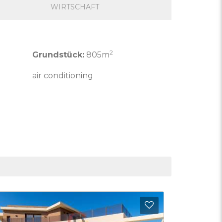
WIRTSCHAFT
2
Grundstück:
805m
air conditioning
riten hinzufügen
Zu Favoriten h