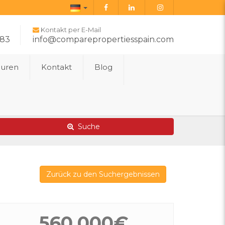
Deutsch
Kontakt per E-Mail
283
info@comparepropertiesspain.com
ouren
Kontakt
Blog
Erweiterte Suche
Karte von Immobilien
Suche
Zurück zu den Suchergebnissen
560.000€