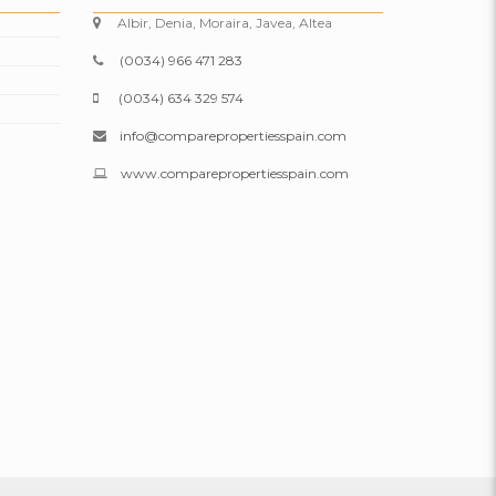
Albir, Denia, Moraira, Javea, Altea
(0034) 966 471 283
(0034) 634 329 574
info@comparepropertiesspain.com
www.comparepropertiesspain.com