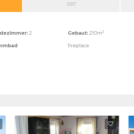
ORT
2
adezimmer:
2
Gebaut:
210m
mmbad
fireplace
Zu Favoriten hinzufügen
Zu Favo