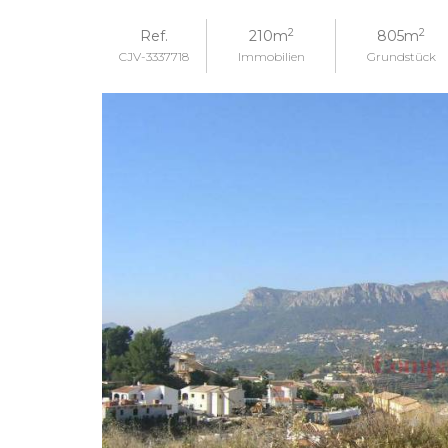
2
2
Ref.
210m
805m
CJV-3337718
Immobilien
Grundstück