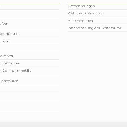
e
Dienstleistungen
Währung & Finanzen
Versicherungen
aften
Instandhaltung des Wohnraums
vermietung
rojekt
e rental
n Immobilien
 Sie Ihre Immobilie
rungstouren
n