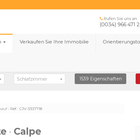
Rufen Sie uns an
(0034) 966 471 
n
Verkaufen Sie Ihre Immobilie
Orientierungst
1539
Eigenschaften
Schlafzimmer
kauf
Ref.: CJV-3337718
te
·
Calpe