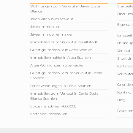
Wohnungen zum Verkauf in Jávea Costa
Startseit
Blanca
Über uns
Jávea Villen zum Verkauf
Eigensch
Jávea Immobilien
Jávea Immobilienmakler
Langzeit
Immobilien zum Verkauf Altea Altstadt
Neubaup
Günstige Immobilie in Altea Spanien
Verkauf
Immobilienmakler in Altea Spanien
Short tim
Altea Wohnungen zu verkaufen
Karte vo
Günstige Immobilie zum Verkauf in Denia
Verkaufen
Spanien
Orientie
Ferienwohnungen in Denia Spanien
Kontakt
Immobilien zum Verkauf in Denia Costa
Blanca Spanien
Blog
Luxusimmobilien +600.000
Favorite
Karte von Immobilien