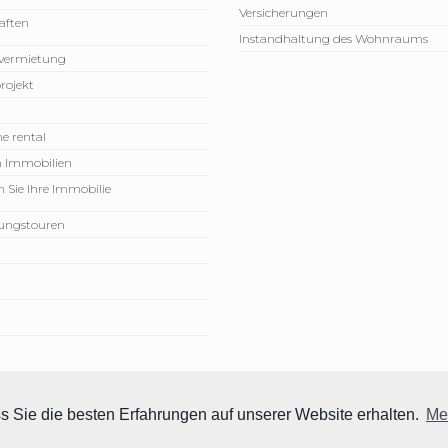
Versicherungen
aften
Instandhaltung des Wohnraums
vermietung
rojekt
e rental
n Immobilien
 Sie Ihre Immobilie
rungstouren
n
ten.
s Sie die besten Erfahrungen auf unserer Website erhalten.
Me