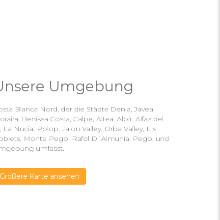
Unsere Umgebung
sta Blanca Nord, der die Städte Denia, Javea,
raira, Benissa Costa, Calpe, Altea, Albir, Alfaz del
, La Nucia, Polop, Jalon Valley, Orba Valley, Els
oblets, Monte Pego, Rafol D´Almunia, Pego, und
mgebung umfasst.
Größere Karte ansehen