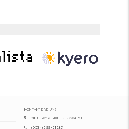
KONTAKTIERE UNS
Albir, Denia, Moraira, Javea, Altea
(0034) 966 471 283