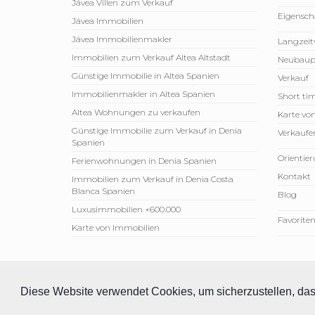
Jávea Villen zum Verkauf
Eigensch
Jávea Immobilien
Jávea Immobilienmakler
Langzeit
Immobilien zum Verkauf Altea Altstadt
Neubaup
Günstige Immobilie in Altea Spanien
Verkauf
Immobilienmakler in Altea Spanien
Short tim
Altea Wohnungen zu verkaufen
Karte vo
Günstige Immobilie zum Verkauf in Denia
Verkaufen
Spanien
Orientie
Ferienwohnungen in Denia Spanien
Kontakt
Immobilien zum Verkauf in Denia Costa
Blanca Spanien
Blog
Luxusimmobilien +600.000
Favorite
Karte von Immobilien
© 2026 Compare Properties Spain S.L. Alle Rechte vorbehal
Diese Website verwendet Cookies, um sicherzustellen, das