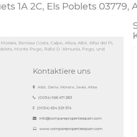
ts 1A 2C, Els Poblets 03779, A
raira, Benissa Costa, Calpe, Altea, Albir, Alfaz del Pi,
s Poblets, Monte Pego, Rafol D´Almunia, Pego, und
Kontaktiere uns
Albir, Denia, Moraira, Javea, Altea
(0034) 966 471 283
(0034) 634 329 574
info@comparepropertiesspain.com
www.comparepropertiesspain.com