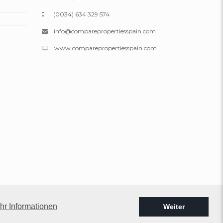
(0034) 634 329 574
info@comparepropertiesspain.com
www.comparepropertiesspain.com
Impressum
|
Datenschutz
|
Web-Karte
hr Informationen
Weiter