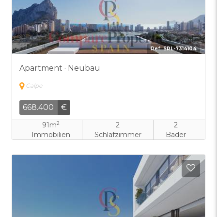
Ref:
SRL-7314104
Apartment · Neubau
Calpe
668.400
€
2
91m
2
2
Immobilien
Schlafzimmer
Bäder
Zu F