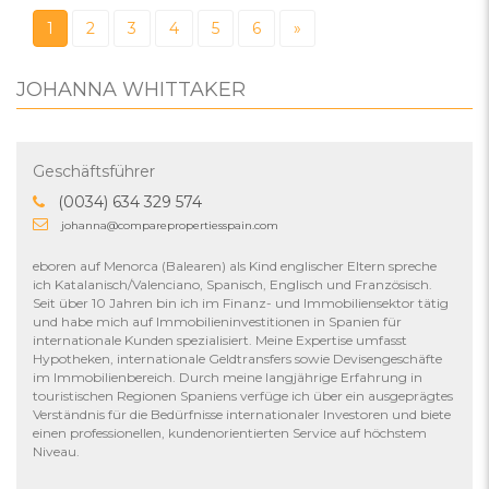
1
2
3
4
5
6
»
JOHANNA WHITTAKER
Geschäftsführer
(0034) 634 329 574
johanna@comparepropertiesspain.com
eboren auf Menorca (Balearen) als Kind englischer Eltern spreche
ich Katalanisch/Valenciano, Spanisch, Englisch und Französisch.
Seit über 10 Jahren bin ich im Finanz- und Immobiliensektor tätig
und habe mich auf Immobilieninvestitionen in Spanien für
internationale Kunden spezialisiert. Meine Expertise umfasst
Hypotheken, internationale Geldtransfers sowie Devisengeschäfte
im Immobilienbereich. Durch meine langjährige Erfahrung in
touristischen Regionen Spaniens verfüge ich über ein ausgeprägtes
Verständnis für die Bedürfnisse internationaler Investoren und biete
einen professionellen, kundenorientierten Service auf höchstem
Niveau.