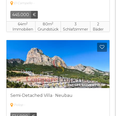
El Campello -
445.000
€
2
2
64m
80m
3
2
Immobilien
Grundstück
Schlafzimmer
Bäder
Zu F
Ref:
CPS-BAYVIEWPOLOP
Semi-Detached Villa · Neubau
Polop -