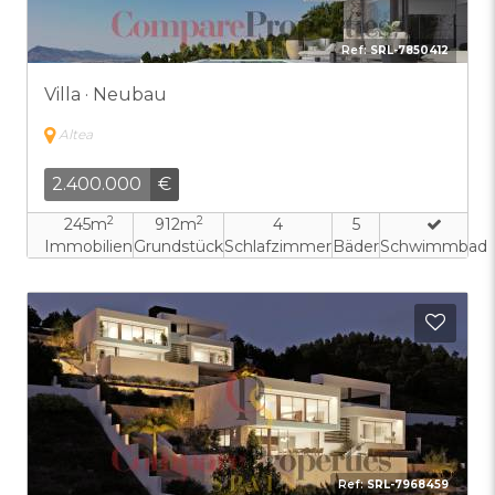
Ref:
SRL-7850412
Villa · Neubau
Altea
2.400.000
€
2
2
245m
912m
4
5
Immobilien
Grundstück
Schlafzimmer
Bäder
Schwimmbad
Zu F
Ref:
SRL-7968459