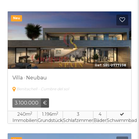
Neu
Zu F
Ref:
SRL-2777238
Villa · Neubau
Benitachell - Cumbre del sol
3.100.000
€
2
2
240m
1.196m
3
4
Immobilien
Grundstück
Schlafzimmer
Bäder
Schwimmbad