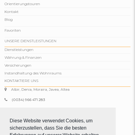
Orientierungstouren
Kontakt
Blog
Favoriten
UNSERE DIENSTLEISTUNGEN
Dienstleistungen
Währung & Finanzen
Versicherungen
Instandhaltung des Wohnraums
KONTAKTIERE UNS
Albir, Denia, Moraira, Javea, Altea
(0034) 966 471 283
(0034) 634 329 574
info@comparepropertiesspain.com
Diese Website verwendet Cookies, um
sicherzustellen, dass Sie die besten
www.comparepropertiesspain.com