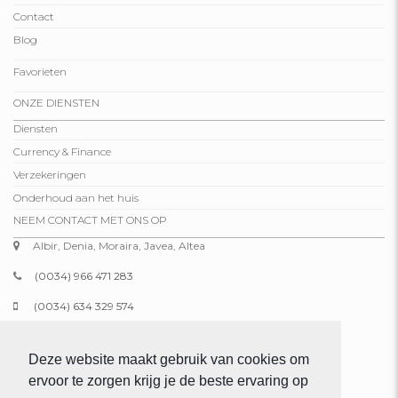
Contact
Blog
Favorieten
ONZE DIENSTEN
Diensten
Currency & Finance
Verzekeringen
Onderhoud aan het huis
NEEM CONTACT MET ONS OP
Albir, Denia, Moraira, Javea, Altea
(0034) 966 471 283
(0034) 634 329 574
info@comparepropertiesspain.com
Deze website maakt gebruik van cookies om
www.comparepropertiesspain.com
ervoor te zorgen krijg je de beste ervaring op