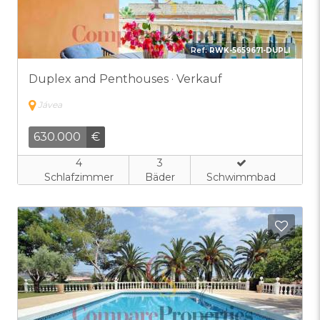
Ref:
RWK-5659671-DUPLI
Duplex and Penthouses · Verkauf
Jávea
630.000
€
4
3
Schlafzimmer
Bäder
Schwimmbad
Zu F