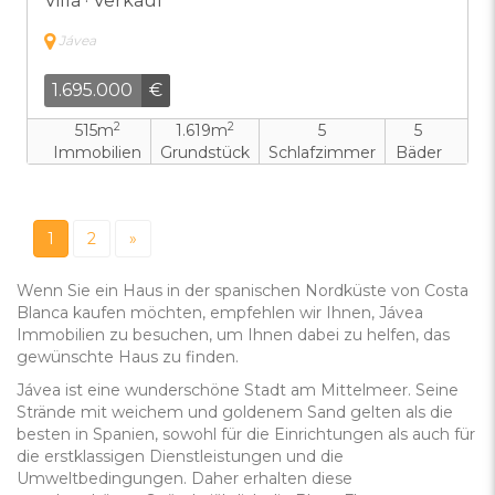
Villa · Verkauf
Jávea
1.695.000
€
2
2
515m
1.619m
5
5
Immobilien
Grundstück
Schlafzimmer
Bäder
1
2
»
Wenn Sie ein Haus in der spanischen Nordküste von Costa
Blanca kaufen möchten, empfehlen wir Ihnen, Jávea
Immobilien zu besuchen, um Ihnen dabei zu helfen, das
gewünschte Haus zu finden.
Jávea ist eine wunderschöne Stadt am Mittelmeer. Seine
Strände mit weichem und goldenem Sand gelten als die
besten in Spanien, sowohl für die Einrichtungen als auch für
die erstklassigen Dienstleistungen und die
Umweltbedingungen. Daher erhalten diese