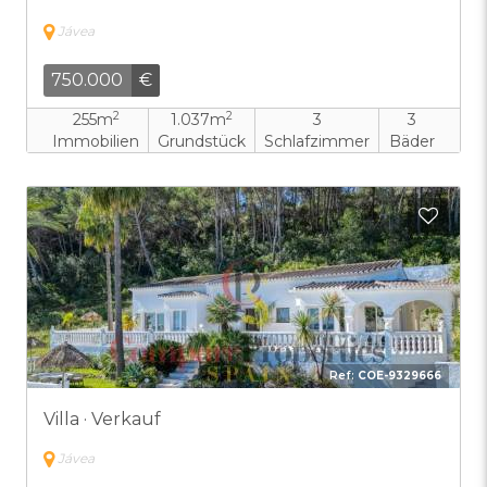
Jávea
750.000
€
2
2
255m
1.037m
3
3
Immobilien
Grundstück
Schlafzimmer
Bäder
Zu F
Ref:
COE-9329666
Villa · Verkauf
Jávea