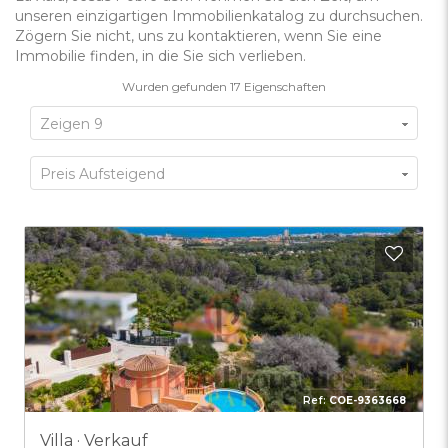
unseren einzigartigen Immobilienkatalog zu durchsuchen.
Zögern Sie nicht, uns zu kontaktieren, wenn Sie eine
Immobilie finden, in die Sie sich verlieben.
Wurden gefunden
17
Eigenschaften
Zeigen 9
Preis Aufsteigend
Zu F
Ref:
COE-9363668
Villa · Verkauf