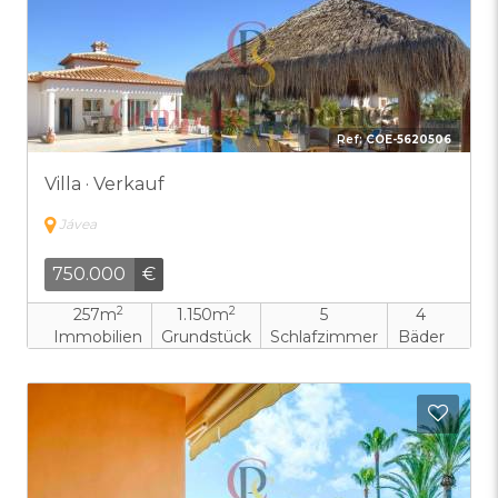
Ref:
COE-5620506
Villa · Verkauf
Jávea
750.000
€
2
2
257m
1.150m
5
4
Immobilien
Grundstück
Schlafzimmer
Bäder
Zu F