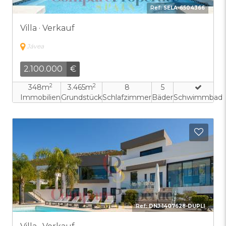
Ref:
SELA-6504366
Villa · Verkauf
Jávea
2.100.000
€
2
2
348m
3.465m
8
5
Immobilien
Grundstück
Schlafzimmer
Bäder
Schwimmbad
Zu F
Ref:
DNJ-1407628-DUPLI