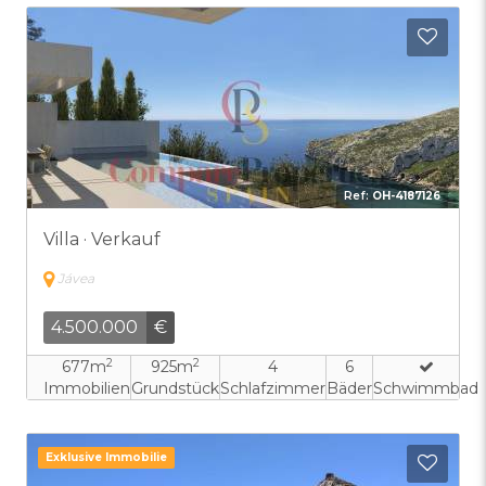
Zu F
Ref:
OH-4187126
Villa · Verkauf
Jávea
4.500.000
€
2
2
677m
925m
4
6
Immobilien
Grundstück
Schlafzimmer
Bäder
Schwimmbad
Exklusive Immobilie
Zu F