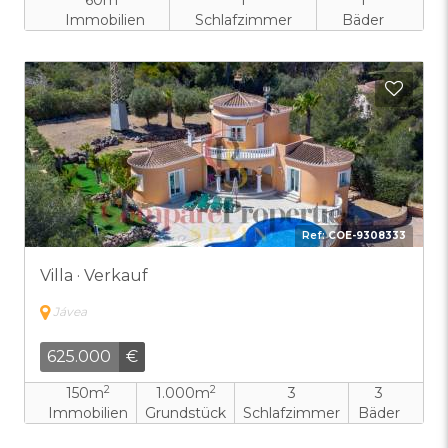
60m
1
1
Immobilien
Schlafzimmer
Bäder
Zu F
Ref:
COE-9308333
Villa · Verkauf
Jávea
625.000
€
2
2
150m
1.000m
3
3
Immobilien
Grundstück
Schlafzimmer
Bäder