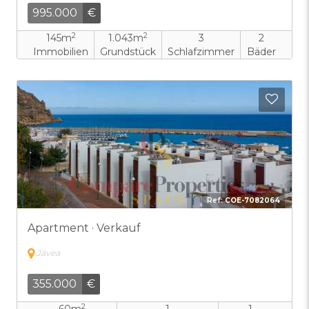
995.000
€
2
2
145m
1.043m
3
2
Immobilien
Grundstück
Schlafzimmer
Bäder
Zu F
Ref:
COE-7082064
Apartment · Verkauf
Jávea
355.000
€
2