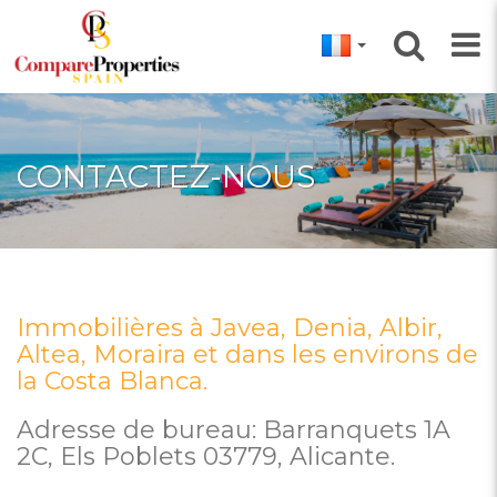
CONTACTEZ-NOUS
Immobilières à Javea, Denia, Albir,
Altea, Moraira et dans les environs de
la Costa Blanca.
Adresse de bureau: Barranquets 1A
2C, Els Poblets 03779, Alicante.