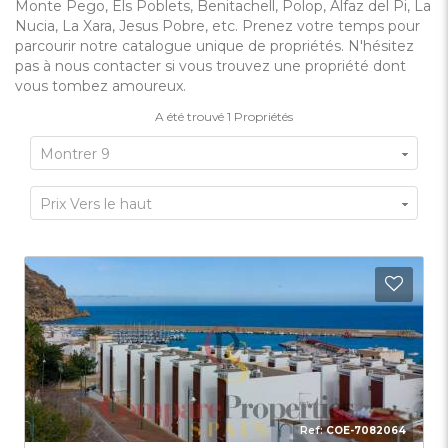
Monte Pego, Els Poblets, Benitachell, Polop, Alfaz del Pi, La
Nucia, La Xara, Jesus Pobre, etc. Prenez votre temps pour
parcourir notre catalogue unique de propriétés. N'hésitez
pas à nous contacter si vous trouvez une propriété dont
vous tombez amoureux.
A été trouvé
1
Propriétés
Montrer 9
Prix Vers le haut
Ajout
Ref:
COE-7082064