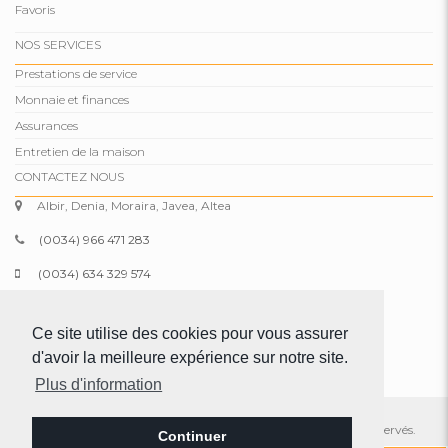
Favoris
NOS SERVICES
Prestations de service
Monnaie et finances
Assurances
Entretien de la maison
CONTACTEZ NOUS
Albir, Denia, Moraira, Javea, Altea
(0034) 966 471 283
(0034) 634 329 574
info@comparepropertiesspain.com
Ce site utilise des cookies pour vous assurer
www.comparepropertiesspain.com
d'avoir la meilleure expérience sur notre site.
Plus d'information
© 2026 Compare Properties Spain S.L. Tous les droits sont réservés.
Continuer