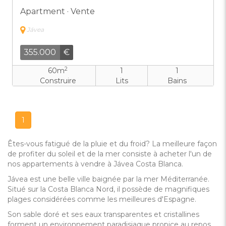
Apartment · Vente
Jávea
355.000
€
2
60m
1
1
Construire
Lits
Bains
1
Êtes-vous fatigué de la pluie et du froid? La meilleure façon
de profiter du soleil et de la mer consiste à acheter l'un de
nos appartements à vendre à Jávea Costa Blanca.
Jávea est une belle ville baignée par la mer Méditerranée.
Situé sur la Costa Blanca Nord, il possède de magnifiques
plages considérées comme les meilleures d'Espagne.
Son sable doré et ses eaux transparentes et cristallines
forment un environnement paradisiaque propice au repos