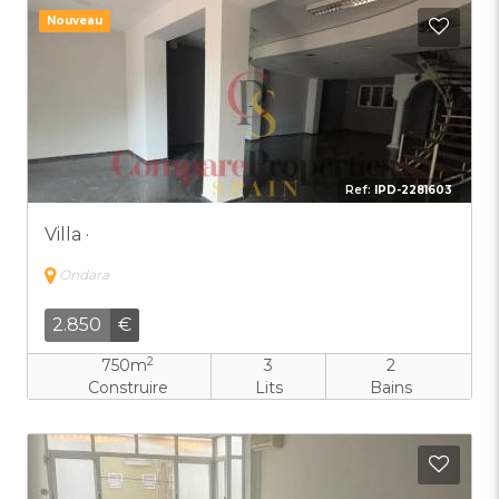
Nouveau
Ajout
Ref:
IPD-2281603
Villa ·
Ondara
2.850
€
2
750m
3
2
Construire
Lits
Bains
Ajout