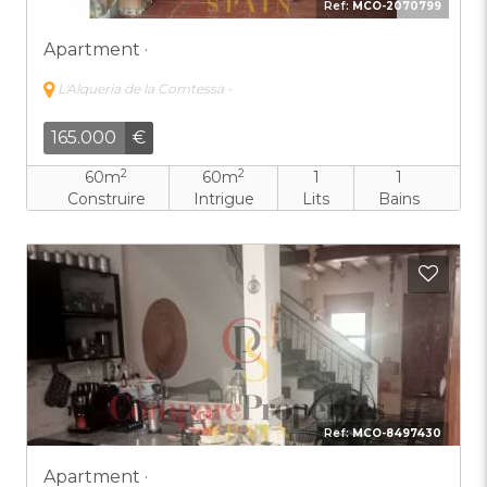
Ref:
MCO-2070799
Apartment ·
L'Alqueria de la Comtessa -
165.000
€
2
2
60m
60m
1
1
Construire
Intrigue
Lits
Bains
Ajout
Ref:
MCO-8497430
Apartment ·