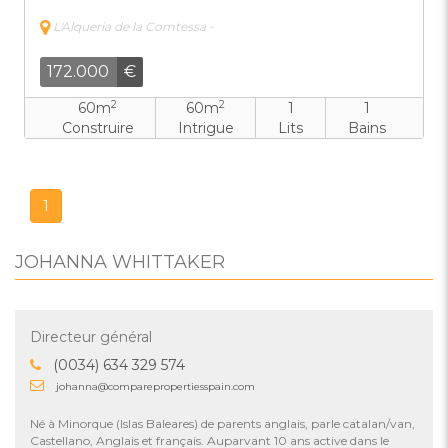
L'Alqueria de la Comtessa -
172.000
€
2
2
60m
60m
1
1
Construire
Intrigue
Lits
Bains
1
JOHANNA WHITTAKER
Directeur général
(0034) 634 329 574
johanna@comparepropertiesspain.com
Né à Minorque (Islas Baleares) de parents anglais, parle catalan/van,
Castellano, Anglais et français. Auparvant 10 ans active dans le