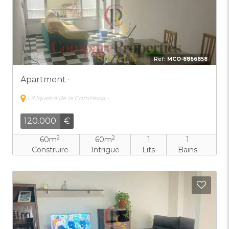
Ref:
MCO-8866858
Apartment ·
L'Alqueria de la Comtessa -
120.000
€
2
2
60m
60m
1
1
Construire
Intrigue
Lits
Bains
Ajout