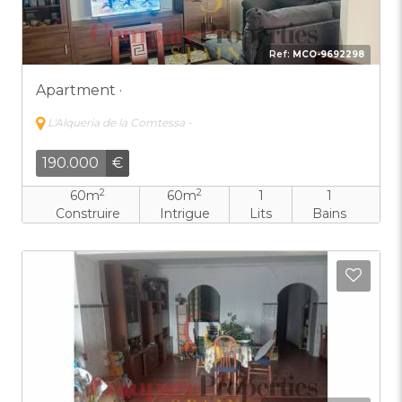
Ref:
MCO-9692298
Apartment ·
L'Alqueria de la Comtessa -
190.000
€
2
2
60m
60m
1
1
Construire
Intrigue
Lits
Bains
Ajout