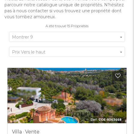
parcourir notre catalogue unique de propriétés. N'hésitez
pas à nous contacter si vous trouvez une propriété dont
vous tombez amoureux.
A été trouvé
15
Propriétés
Montrer 9
Prix Vers le haut
Ajout
Ref:
COE-9363668
Villa · Vente