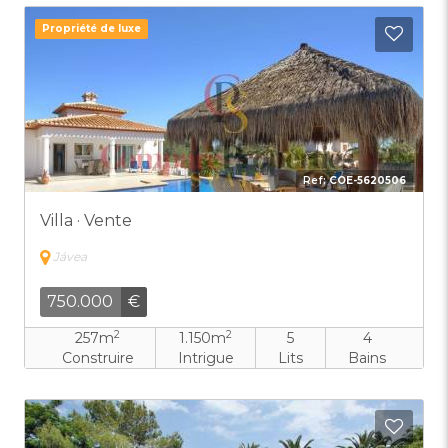
Propriété de luxe
Ajout
Ref:
COE-5620506
Villa · Vente
Jávea
750.000
€
2
2
257m
1.150m
5
4
Construire
Intrigue
Lits
Bains
Ajout