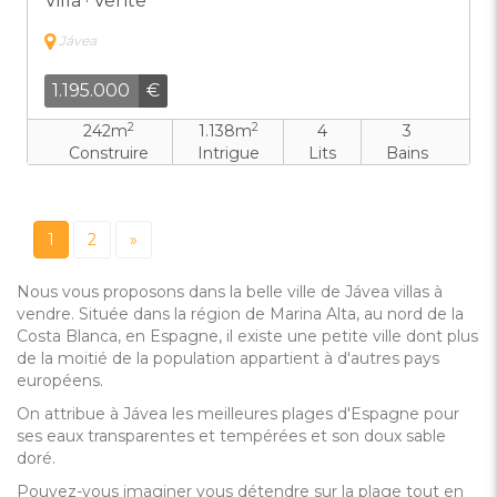
Villa · Vente
Jávea
1.195.000
€
2
2
242m
1.138m
4
3
Construire
Intrigue
Lits
Bains
1
2
»
Nous vous proposons dans la belle ville de Jávea villas à
vendre. Située dans la région de Marina Alta, au nord de la
Costa Blanca, en Espagne, il existe une petite ville dont plus
de la moitié de la population appartient à d'autres pays
européens.
On attribue à Jávea les meilleures plages d'Espagne pour
ses eaux transparentes et tempérées et son doux sable
doré.
Pouvez-vous imaginer vous détendre sur la plage tout en