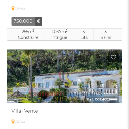
Jávea
750.000
€
2
2
255m
1.037m
3
3
Construire
Intrigue
Lits
Bains
Ajout
Ref:
COE-9329666
Villa · Vente
Jávea