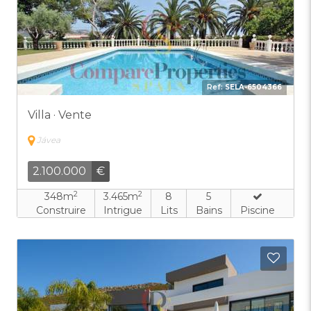
Ref:
SELA-6504366
Villa · Vente
Jávea
2.100.000
€
2
2
348m
3.465m
8
5
Construire
Intrigue
Lits
Bains
Piscine
Ajout