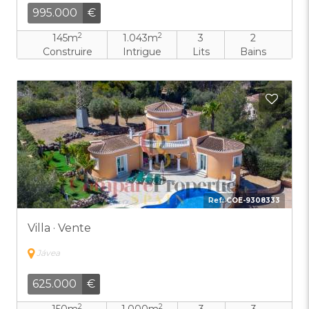
995.000
€
2
2
145m
1.043m
3
2
Construire
Intrigue
Lits
Bains
Ajout
Ref:
COE-9308333
Villa · Vente
Jávea
625.000
€
2
2