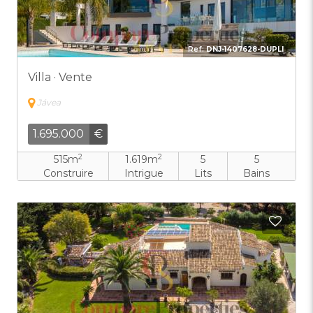
Ref:
DNJ-1407628-DUPLI
Villa · Vente
Jávea
1.695.000
€
2
2
515m
1.619m
5
5
Construire
Intrigue
Lits
Bains
Ajout