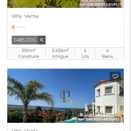
Ref:
DNJ-9957132-DUPLI
Villa · Vente
Jávea
1.485.000
€
2
2
390m
3.436m
5
4
Construire
Intrigue
Lits
Bains
Ajout
Ref:
DNJ-9210448-DUPLI