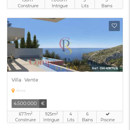
150m
1.000m
3
3
Construire
Intrigue
Lits
Bains
Ajout
Ref:
OH-4187126
Villa · Vente
Jávea
4.500.000
€
2
2
677m
925m
4
6
Construire
Intrigue
Lits
Bains
Piscine