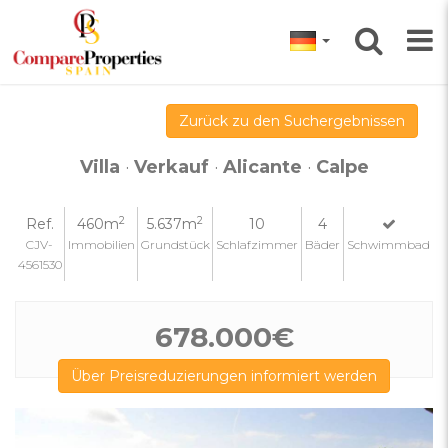
Zurück zu den Suchergebnissen
Villa
·
Verkauf
·
Alicante
·
Calpe
2
2
Ref.
460m
5.637m
10
4
CJV-
Immobilien
Grundstück
Schlafzimmer
Bäder
Schwimmbad
4561530
678.000€
Über Preisreduzierungen informiert werden