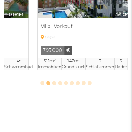
Ref:
CPV-8334823
Villa · Verkauf
Calpe
795.000
€
2
2
311m
147m
3
3
ad
Immobilien
Grundstück
Schlafzimmer
Bäder
Schwimmbad