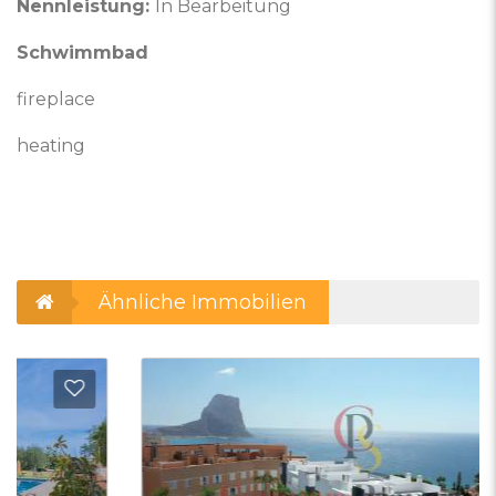
Nennleistung:
In Bearbeitung
Schwimmbad
fireplace
heating
Ähnliche Immobilien
 Favoriten hinzufügen
Zu Fa