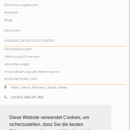
Orientierungstouren
Kontakt
Blog
Favoriten
UNSERE DIENSTLEISTUNGEN
Dienstleistungen
Währung & Finanzen
Versicherungen
Instandhaltung des Wohnraums
KONTAKTIERE UNS
Albir, Denia, Moraira, Javea, Altea
(0034) 966 471 283
(0034) 634 329 574
info@comparepropertiesspain.com
Diese Website verwendet Cookies, um
sicherzustellen, dass Sie die besten
www.comparepropertiesspain.com