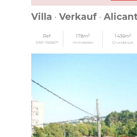
Villa
·
Verkauf
·
Alican
2
2
Ref.
178m
1.436m
DAP-1926671
Immobilien
Grundstück