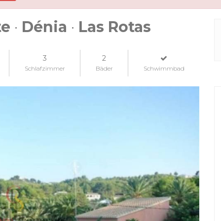
te
·
Dénia
·
Las Rotas
3
2
Schlafzimmer
Bäder
Schwimmbad