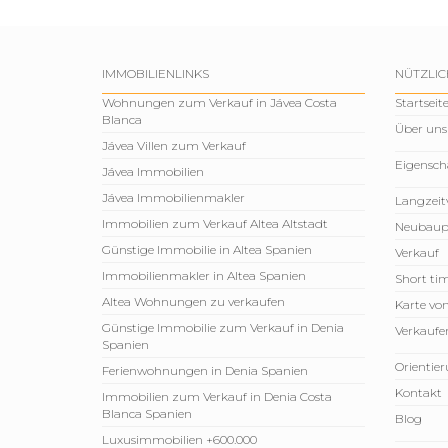
IMMOBILIENLINKS
NÜTZLIC
Wohnungen zum Verkauf in Jávea Costa
Startseit
Blanca
Über uns
Jávea Villen zum Verkauf
Eigensch
Jávea Immobilien
Jávea Immobilienmakler
Langzeit
Immobilien zum Verkauf Altea Altstadt
Neubaup
Günstige Immobilie in Altea Spanien
Verkauf
Immobilienmakler in Altea Spanien
Short tim
Altea Wohnungen zu verkaufen
Karte vo
Günstige Immobilie zum Verkauf in Denia
Verkaufen
Spanien
Orientie
Ferienwohnungen in Denia Spanien
Kontakt
Immobilien zum Verkauf in Denia Costa
Blanca Spanien
Blog
Luxusimmobilien +600.000