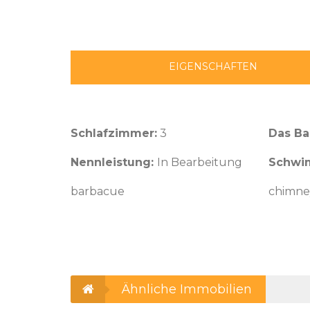
EIGENSCHAFTEN
Schlafzimmer:
3
Das B
Nennleistung:
In Bearbeitung
Schwi
barbacue
chimne
Ähnliche Immobilien