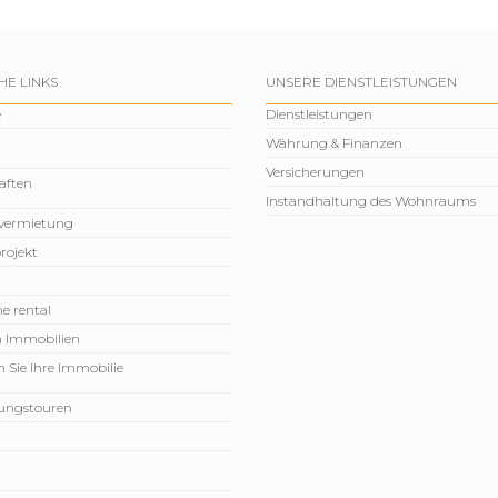
HE LINKS
UNSERE DIENSTLEISTUNGEN
e
Dienstleistungen
Währung & Finanzen
Versicherungen
aften
Instandhaltung des Wohnraums
vermietung
rojekt
e rental
n Immobilien
 Sie Ihre Immobilie
rungstouren