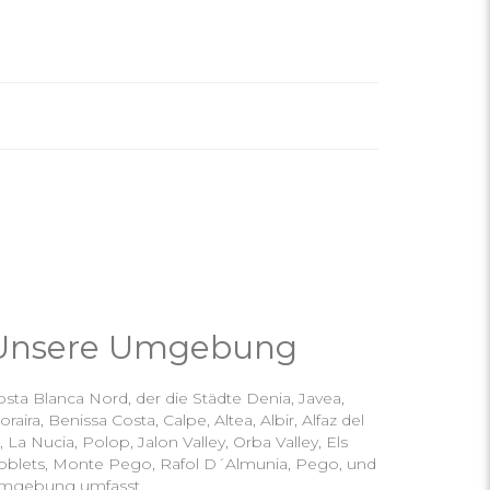
Unsere Umgebung
sta Blanca Nord, der die Städte Denia, Javea,
raira, Benissa Costa, Calpe, Altea, Albir, Alfaz del
, La Nucia, Polop, Jalon Valley, Orba Valley, Els
oblets, Monte Pego, Rafol D´Almunia, Pego, und
mgebung umfasst.