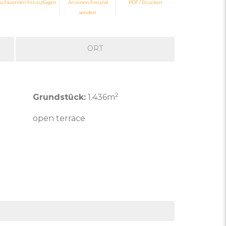
u Favoriten hinzufügen
An einen Freund
PDF / Drucken
senden
ORT
2
Grundstück:
1.436m
open terrace