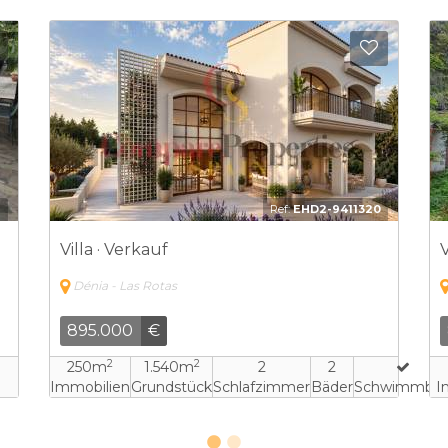
Zu Favoriten hinzufügen
Zu Favo
0
Ref:
SELA-3995188
Villa · Verkauf
V
Dénia - Las Rotas
817.000
€
2
2
380m
1.780m
12
5
hwimmbad
Immobilien
Grundstück
Schlafzimmer
Bäder
I