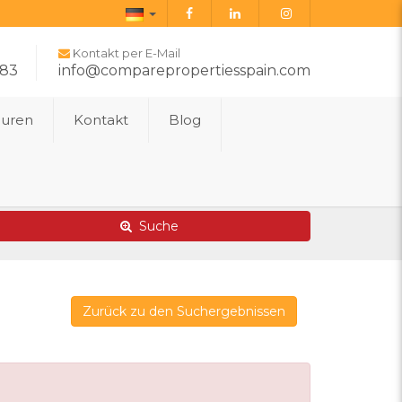
Deutsch
Kontakt per E-Mail
283
info@comparepropertiesspain.com
ouren
Kontakt
Blog
Erweiterte Suche
Karte von Immobilien
Suche
Zurück zu den Suchergebnissen