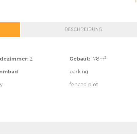
Z
BESCHREIBUNG
2
adezimmer:
2
Gebaut:
178m
mmbad
parking
y
fenced plot