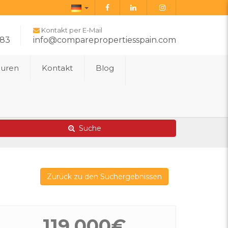
Deutsch
Kontakt per E-Mail
283
info@comparepropertiesspain.com
ouren
Kontakt
Blog
Erweiterte Suche
Karte von Immobilien
Suche
Zurück zu den Suchergebnissen
119.000€