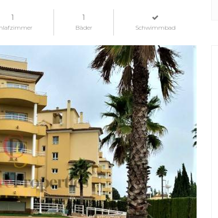
1
1
hlafzimmer
Bäder
Schwimmbad