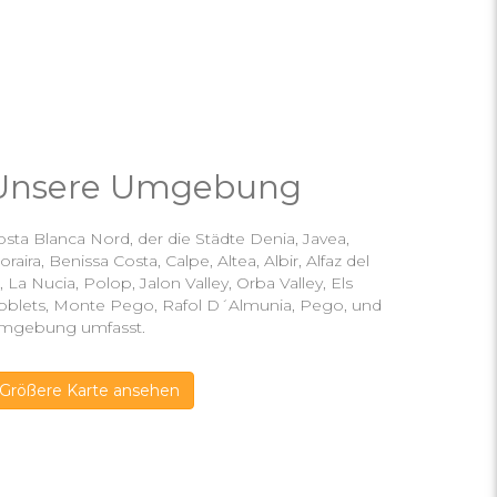
Unsere Umgebung
sta Blanca Nord, der die Städte Denia, Javea,
raira, Benissa Costa, Calpe, Altea, Albir, Alfaz del
, La Nucia, Polop, Jalon Valley, Orba Valley, Els
oblets, Monte Pego, Rafol D´Almunia, Pego, und
mgebung umfasst.
Größere Karte ansehen