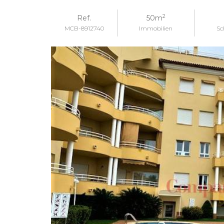
2
Ref.
50m
MCB-8912740
Immobilien
Sc