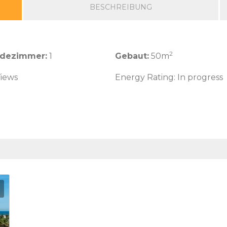
BESCHREIBUNG
2
adezimmer:
1
Gebaut:
50m
iews
Energy Rating: In progress
Zu Favoriten hinzufügen