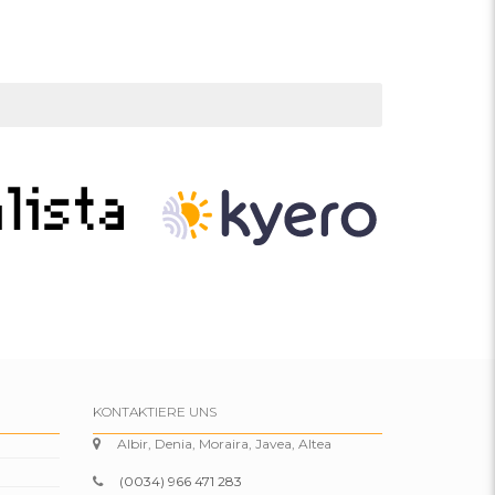
KONTAKTIERE UNS
Albir, Denia, Moraira, Javea, Altea
(0034) 966 471 283