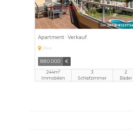
Ref:
JNTE-812373
Apartment · Verkauf
Oliva
880.000
€
2
244m
3
2
Immobilien
Schlafzimmer
Bäder