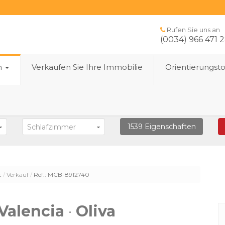
Rufen Sie uns an
(0034) 966 471 
n
Verkaufen Sie Ihre Immobilie
Orientierungst
1539
Eigenschaften
Schlafzimmer
t
Verkauf
Ref.: MCB-8912740
Valencia
·
Oliva