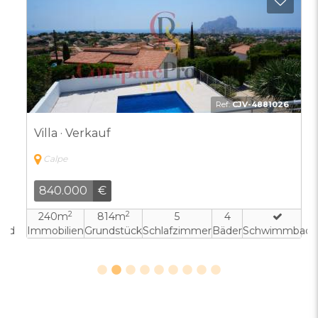
 Favoriten hinzufügen
Zu Fa
Ref:
CJV-4881026
Villa · Verkauf
Calpe
840.000
€
2
2
240m
814m
5
4
ad
Immobilien
Grundstück
Schlafzimmer
Bäder
Schwimmbad