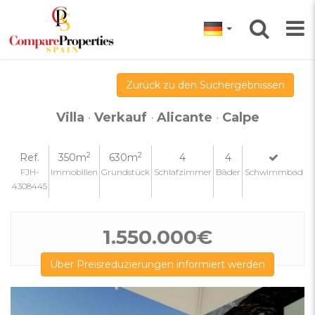
Zurück zu den Suchergebnissen
Villa
·
Verkauf
·
Alicante
·
Calpe
2
2
Ref.
350m
630m
4
4
FJH-
Immobilien
Grundstück
Schlafzimmer
Bäder
Schwimmbad
4308445
1.550.000€
Über Preisreduzierungen informiert werden