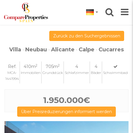
Zurück zu den Suchergebnissen
Villa
·
Neubau
·
Alicante
·
Calpe
·
Cucarres
2
2
Ref.
410m
705m
4
4
MCA-
Immobilien
Grundstück
Schlafzimmer
Bäder
Schwimmbad
1441994
1.950.000€
Über Preisreduzierungen informiert werden