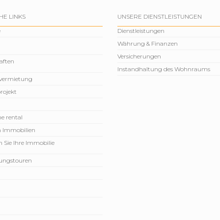
HE LINKS
UNSERE DIENSTLEISTUNGEN
e
Dienstleistungen
Währung & Finanzen
Versicherungen
aften
Instandhaltung des Wohnraums
vermietung
rojekt
e rental
n Immobilien
 Sie Ihre Immobilie
rungstouren
n