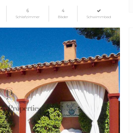
6
4
Schlafzimmer
Bäder
Schwimmbad