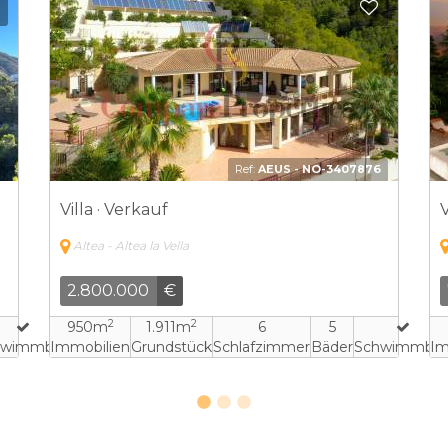
Zu Favoriten hinzufügen
Zu Favo
2
Ref:
BRE-1530927
Villa · Verkauf
V
Altea - Altea la Vella
2.750.000
€
2
2
453m
1.780m
5
7
hwimmbad
Immobilien
Grundstück
Schlafzimmer
Bäder
Schwimmba
Im