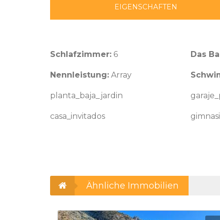
EIGENSCHAFTEN
Schlafzimmer:
6
Das B
Nennleistung:
Array
Schwi
planta_baja_jardin
garaje_
casa_invitados
gimnas
Ähnliche Immobilien