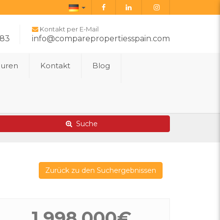
Deutsch
Kontakt per E-Mail
283
info@comparepropertiesspain.com
ouren
Kontakt
Blog
Erweiterte Suche
Karte von Immobilien
Suche
Zurück zu den Suchergebnissen
1.998.000€