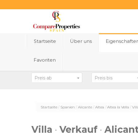
Startseite
Über uns
Eigenschafte
Favoriten
Bundesland
Preis ab
Preis bis
Startseite
Spanien
Alicante
Altea
Altea la Vella
Vil
Villa
·
Verkauf
·
Alican