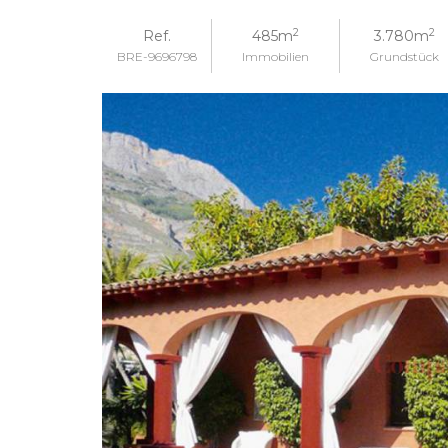
2
2
Ref.
485m
3.780m
BRE-9696798
Immobilien
Grundstück