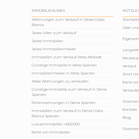
IMMOBILIENLINKS
NÜTZLIC
Wohnungen zum Verkauf in Jávea Costa
Startseit
Blanca
Über uns
Jávea Villen zum Verkauf
Eigensch
Jávea Immobilien
Jávea Immobilienmakler
Langzeit
Immobilien zum Verkauf Altea Altstadt
Neubaup
Günstige Immobilie in Altea Spanien
Verkauf
Immobilienmakler in Altea Spanien
Short tim
Altea Wohnungen zu verkaufen
Karte vo
Günstige Immobilie zum Verkauf in Denia
Verkaufen
Spanien
Orientie
Ferienwohnungen in Denia Spanien
Kontakt
Immobilien zum Verkauf in Denia Costa
Blanca Spanien
Blog
Luxusimmobilien +600.000
Favorite
Karte von Immobilien