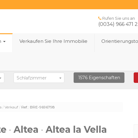
Rufen Sie uns an
(0034) 966 471 
n
Verkaufen Sie Ihre Immobilie
Orientierungst
1576
Eigenschaften
Schlafzimmer
la
Verkauf
Ref.: BRE-9696798
te
·
Altea
·
Altea la Vella