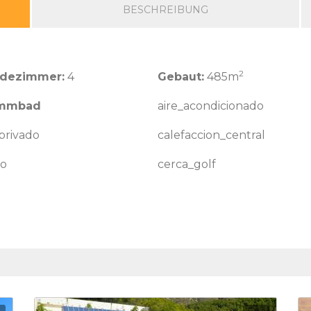
BESCHREIBUNG
2
adezimmer:
4
Gebaut:
485m
mmbad
aire_acondicionado
privado
calefaccion_central
io
cerca_golf