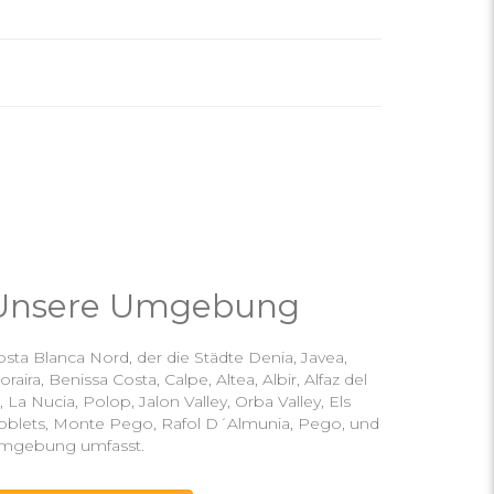
Unsere Umgebung
sta Blanca Nord, der die Städte Denia, Javea,
raira, Benissa Costa, Calpe, Altea, Albir, Alfaz del
, La Nucia, Polop, Jalon Valley, Orba Valley, Els
oblets, Monte Pego, Rafol D´Almunia, Pego, und
mgebung umfasst.