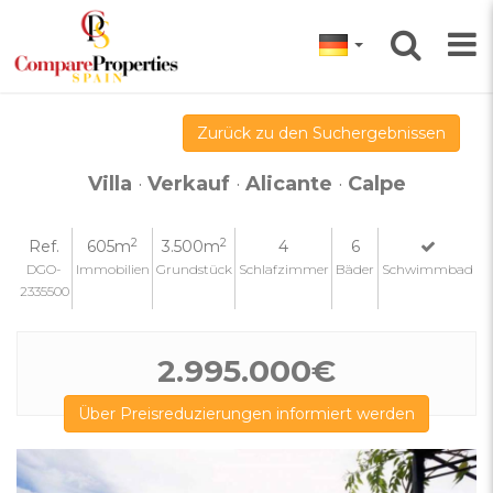
Zurück zu den Suchergebnissen
Villa
·
Verkauf
·
Alicante
·
Calpe
2
2
Ref.
605m
3.500m
4
6
DGO-
Immobilien
Grundstück
Schlafzimmer
Bäder
Schwimmbad
2335500
2.995.000€
Über Preisreduzierungen informiert werden