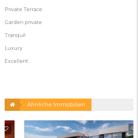
Private Terrace
Garden private
Tranquil
Luxury
Excellent
Ähnliche Immobilien
 Favoriten hinzufügen
Zu Fa