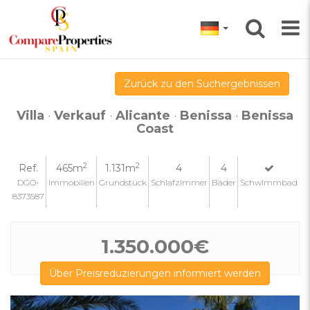
Zurück zu den Suchergebnissen
Villa
·
Verkauf
·
Alicante
·
Benissa
·
Benissa
Coast
2
2
Ref.
465m
1.131m
4
4
DGO-
Immobilien
Grundstück
Schlafzimmer
Bäder
Schwimmbad
8373587
1.350.000€
Über Preisreduzierungen informiert werden