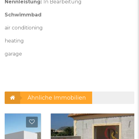
Nennleistung:
In Bearbeitung
Schwimmbad
air conditioning
heating
garage
Ähnliche Immobilien
 Favoriten hinzufügen
Zu Fa