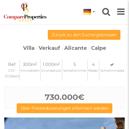
Zurück zu den Suchergebnissen
Villa
·
Verkauf
·
Alicante
·
Calpe
2
2
Ref.
300m
1.000m
5
4
CJV-
Immobilien
Grundstück
Schlafzimmer
Bäder
Schwimmbad
5726949
730.000€
Über Preisreduzierungen informiert werden