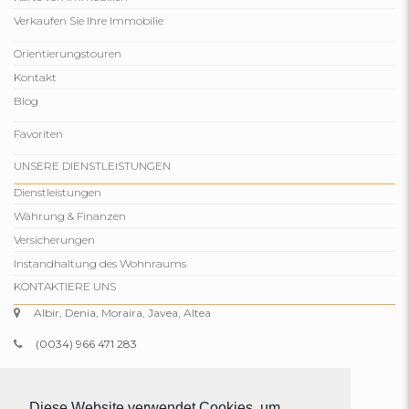
Verkaufen Sie Ihre Immobilie
Orientierungstouren
Kontakt
Blog
Favoriten
UNSERE DIENSTLEISTUNGEN
Dienstleistungen
Währung & Finanzen
Versicherungen
Instandhaltung des Wohnraums
KONTAKTIERE UNS
Albir, Denia, Moraira, Javea, Altea
(0034) 966 471 283
(0034) 634 329 574
info@comparepropertiesspain.com
Diese Website verwendet Cookies, um