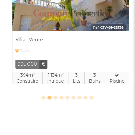
Ref:
CJV-6965538
Villa · Vente
Calpe
995.000
€
2
2
394m
1.134m
3
3
Construire
Intrigue
Lits
Bains
Piscine