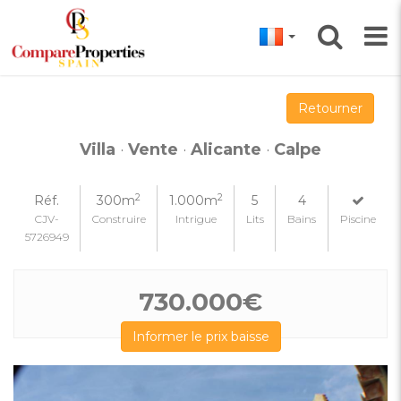
Retourner
Villa
·
Vente
·
Alicante
·
Calpe
2
2
Réf.
300m
1.000m
5
4
CJV-
Construire
Intrigue
Lits
Bains
Piscine
5726949
730.000€
Informer le prix baisse