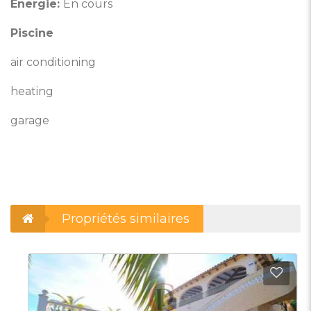
Énergie:
En cours
Piscine
air conditioning
heating
garage
Propriétés similaires
outer aux Favoris
Ajout