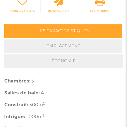
Ajouter aux Favoris
Envoyer à un ami
PDF/Imprimer
LES CARACTÉRISTIQUES
EMPLACEMENT
ÉCONOMIE
Chambres:
5
Salles de bain:
4
2
Construit:
300m
2
Intrigue:
1.000m