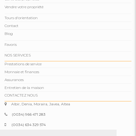
Vendre votre propriété
Tours d'orientation
Contact
Blog
Favoris
NOS SERVICES
Prestations de service
Monnaie et finances
Assurances
Entretien de la maison
CONTACTEZ NOUS
Albir, Denia, Moraira, Javea, Altea
(0034) 966 471 283
(0034) 634 329 574
info@comparepropertiesspain.com