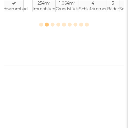
2
2
254m
1.064m
4
3
ad
Immobilien
Grundstück
Schlafzimmer
Bäder
Schwimmbad