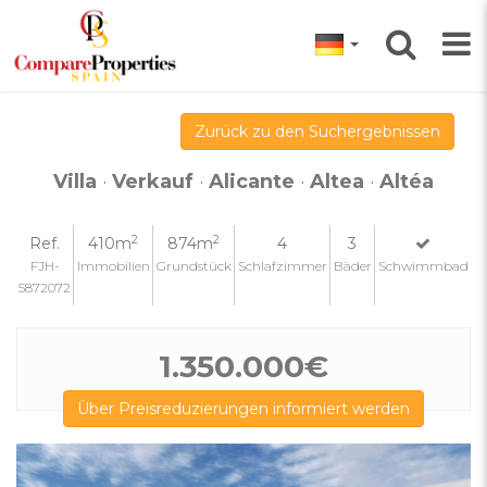
Zurück zu den Suchergebnissen
Villa
·
Verkauf
·
Alicante
·
Altea
·
Altéa
2
2
Ref.
410m
874m
4
3
FJH-
Immobilien
Grundstück
Schlafzimmer
Bäder
Schwimmbad
5872072
1.350.000€
Über Preisreduzierungen informiert werden