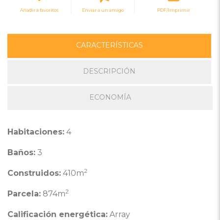
Añadir a favoritos
Enviar a un amigo
PDF/Imprimir
CARACTERÍSTICAS
DESCRIPCIÓN
ECONOMÍA
Habitaciones:
4
Baños:
3
2
Construidos:
410m
2
Parcela:
874m
Calificación energética:
Array