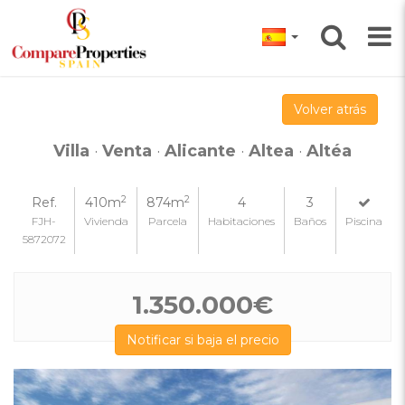
Volver atrás
Villa
·
Venta
·
Alicante
·
Altea
·
Altéa
2
2
Ref.
410m
874m
4
3
FJH-
Vivienda
Parcela
Habitaciones
Baños
Piscina
5872072
1.350.000€
Notificar si baja el precio