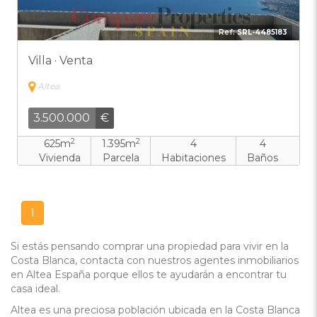
Ref:
SRL-4485183
Villa · Venta
Altea
3.500.000
€
2
2
625m
1.395m
4
4
Vivienda
Parcela
Habitaciones
Baños
1
Si estás pensando comprar una propiedad para vivir en la
Costa Blanca, contacta con nuestros agentes inmobiliarios
en Altea España porque ellos te ayudarán a encontrar tu
casa ideal.
Altea es una preciosa población ubicada en la Costa Blanca