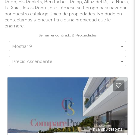
Pego, Els Poblets, Benitachell, Polop, Alfaz del Pi, La Nucia,
La Xara, Jesus Pobre, etc. Tómese su tiempo para navegar
por nuestro catálogo único de propiedades. No dude en
contactarnos si encuentra alguna propiedad que le
enamore.
Se han encontrado
8
Propiedades
Mostrar 9
Precio Ascendente
Añadi
Ref:
SRL-7850412