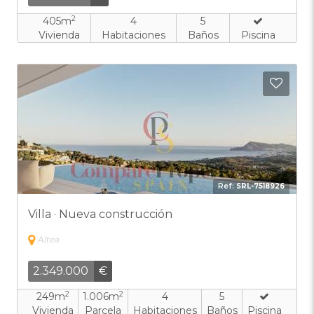
2
405m
4
5
Vivienda
Habitaciones
Baños
Piscina
Añadi
Ref:
SRL-7518926
Villa · Nueva construcción
Altea
2.349.000
€
2
2
249m
1.006m
4
5
Vivienda
Parcela
Habitaciones
Baños
Piscina