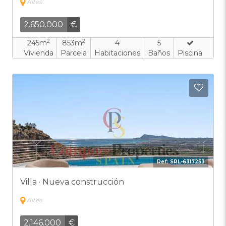
Altea
2.650.000
€
2
2
245m
853m
4
5
Vivienda
Parcela
Habitaciones
Baños
Piscina
Añadi
Ref:
SRL-6317253
Villa · Nueva construcción
Altea
2.146.000
€