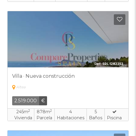
Añadi
Ref:
SRL-1282252
Villa · Nueva construcción
Altea
2.519.000
€
2
2
245m
878m
4
5
Vivienda
Parcela
Habitaciones
Baños
Piscina