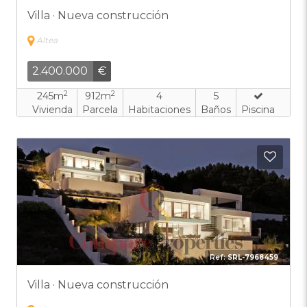
Villa · Nueva construcción
Altea
2.400.000
€
2
2
245m
912m
4
5
Vivienda
Parcela
Habitaciones
Baños
Piscina
Añadi
Ref:
SRL-7968459
Villa · Nueva construcción