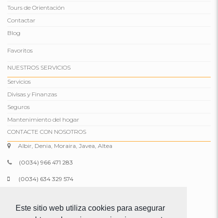
Tours de Orientación
Contactar
Blog
Favoritos
NUESTROS SERVICIOS
Servicios
Divisas y Finanzas
Seguros
Mantenimiento del hogar
CONTACTE CON NOSOTROS
Albir, Denia, Moraira, Javea, Altea
(0034) 966 471 283
(0034) 634 329 574
info@comparepropertiesspain.com
Este sitio web utiliza cookies para asegurar
www.comparepropertiesspain.com