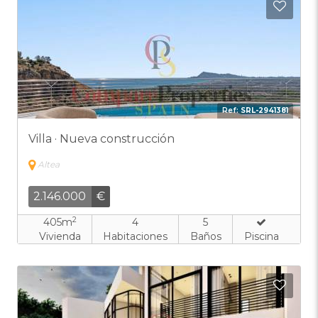
Añadi
Ref:
SRL-2941381
Villa · Nueva construcción
Altea
2.146.000
€
2
405m
4
5
Vivienda
Habitaciones
Baños
Piscina
Añadi