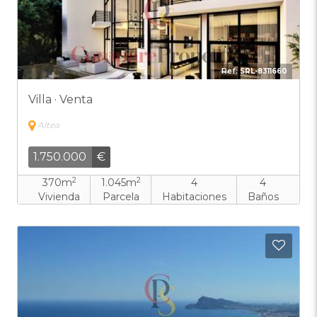
Ref:
SRL-8311660
Villa · Venta
Altea
1.750.000
€
2
2
370m
1.045m
4
4
Vivienda
Parcela
Habitaciones
Baños
Añadi