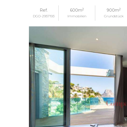
2
2
Ref.
600m
900m
DGO-2957193
Immobilien
Grundstück