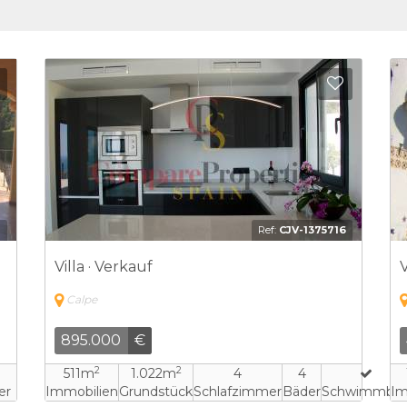
Zu Favoriten hinzufügen
Zu Favo
1
Ref:
CJV-2775471
Villa · Verkauf
V
Calpe
500.000
€
2
2
250m
7.500m
5
2
hwimmbad
Immobilien
Grundstück
Schlafzimmer
Bäder
Im