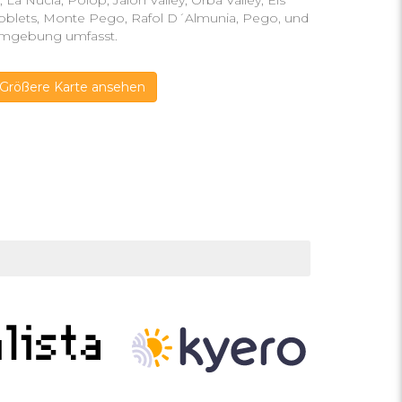
, La Nucia, Polop, Jalon Valley, Orba Valley, Els
oblets, Monte Pego, Rafol D´Almunia, Pego, und
mgebung umfasst.
Größere Karte ansehen