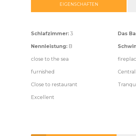
EIGENSCHAFTEN
Schlafzimmer:
3
Das B
Nennleistung:
B
Schwi
close to the sea
firepla
furnished
Central
Close to restaurant
Tranqui
Excellent