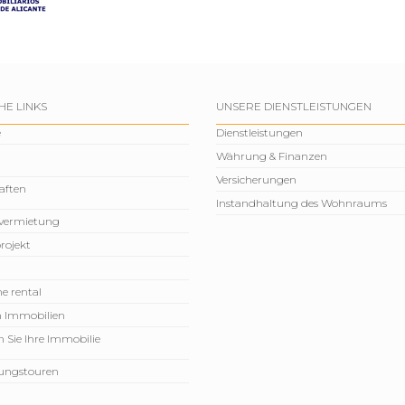
HE LINKS
UNSERE DIENSTLEISTUNGEN
e
Dienstleistungen
Währung & Finanzen
Versicherungen
aften
Instandhaltung des Wohnraums
vermietung
rojekt
e rental
n Immobilien
 Sie Ihre Immobilie
rungstouren