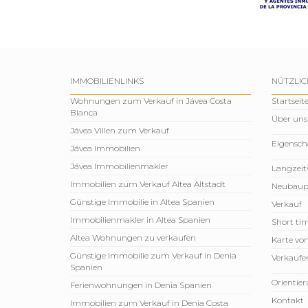
IMMOBILIENLINKS
NÜTZLIC
Wohnungen zum Verkauf in Jávea Costa
Startseit
Blanca
Über uns
Jávea Villen zum Verkauf
Eigensch
Jávea Immobilien
Jávea Immobilienmakler
Langzeit
Immobilien zum Verkauf Altea Altstadt
Neubaup
Günstige Immobilie in Altea Spanien
Verkauf
Immobilienmakler in Altea Spanien
Short tim
Altea Wohnungen zu verkaufen
Karte vo
Günstige Immobilie zum Verkauf in Denia
Verkaufen
Spanien
Orientie
Ferienwohnungen in Denia Spanien
Kontakt
Immobilien zum Verkauf in Denia Costa