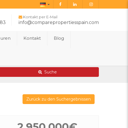
Deutsch
Kontakt per E-Mail
283
info@comparepropertiesspain.com
ouren
Kontakt
Blog
Erweiterte Suche
Karte von Immobilien
Suche
Zurück zu den Suchergebnissen
2.950.000€