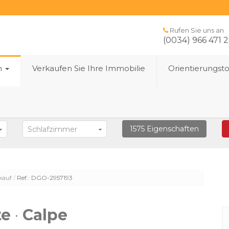
Rufen Sie uns an
(0034) 966 471 
n
Verkaufen Sie Ihre Immobilie
Orientierungst
1575
Eigenschaften
Schlafzimmer
kauf
Ref.: DGO-2957193
te
·
Calpe