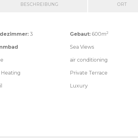
BESCHREIBUNG
ORT
2
adezimmer:
3
Gebaut:
600m
mmbad
Sea Views
ce
air conditioning
 Heating
Private Terrace
l
Luxury