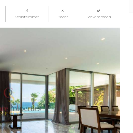
3
3
Schlafzimmer
Bäder
Schwimmbad