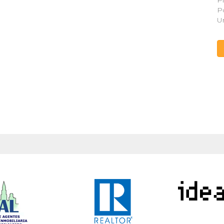
Pi
P
U