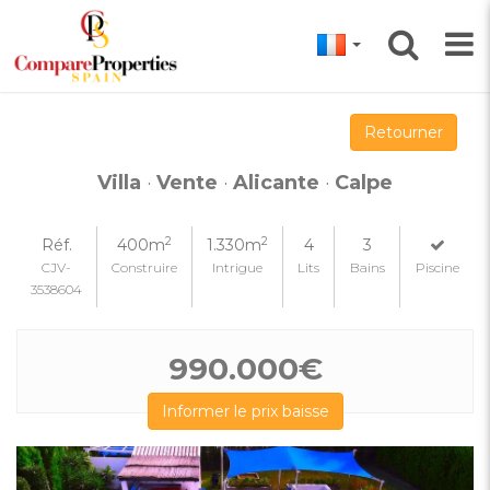
Retourner
Villa
·
Vente
·
Alicante
·
Calpe
2
2
Réf.
400m
1.330m
4
3
CJV-
Construire
Intrigue
Lits
Bains
Piscine
3538604
990.000€
Informer le prix baisse