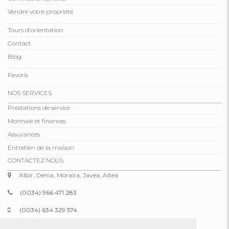
Vendre votre propriété
Tours d'orientation
Contact
Blog
Favoris
NOS SERVICES
Prestations de service
Monnaie et finances
Assurances
Entretien de la maison
CONTACTEZ NOUS
Albir, Denia, Moraira, Javea, Altea
(0034) 966 471 283
(0034) 634 329 574
info@comparepropertiesspain.com