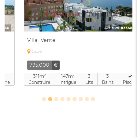
Ref:
CPV-8334823
Villa · Vente
Calpe
795.000
€
2
2
311m
147m
3
3
Construire
Intrigue
Lits
Bains
Piscine