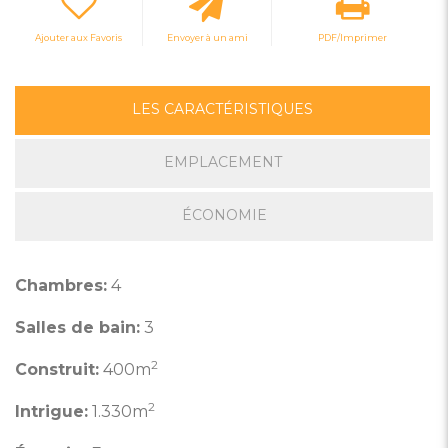
Ajouter aux Favoris
Envoyer à un ami
PDF/Imprimer
LES CARACTÉRISTIQUES
EMPLACEMENT
ÉCONOMIE
Chambres:
4
Salles de bain:
3
2
Construit:
400m
2
Intrigue:
1.330m