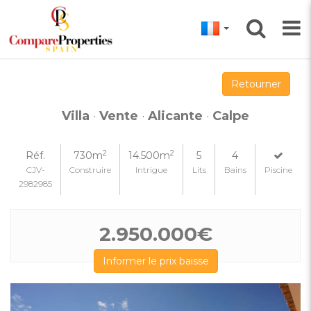
Retourner
Villa
·
Vente
·
Alicante
·
Calpe
2
2
Réf.
730m
14.500m
5
4
CJV-
Construire
Intrigue
Lits
Bains
Piscine
2982985
2.950.000€
Informer le prix baisse