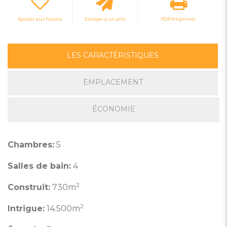
Ajouter aux Favoris
Envoyer à un ami
PDF/Imprimer
LES CARACTÉRISTIQUES
EMPLACEMENT
ÉCONOMIE
Chambres:
5
Salles de bain:
4
2
Construit:
730m
2
Intrigue:
14.500m