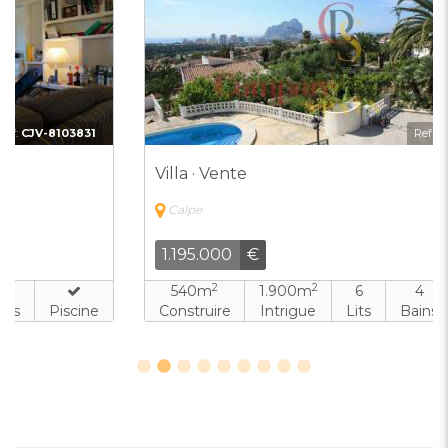
Ref:
CJV-6544316
Villa · Vente
Calpe
1.195.000
€
2
2
540m
1.900m
6
4
Construire
Intrigue
Lits
Bains
Piscine