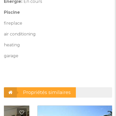
Énergie:
En cours
Piscine
fireplace
air conditioning
heating
garage
Propriétés similaires
outer aux Favoris
Ajout