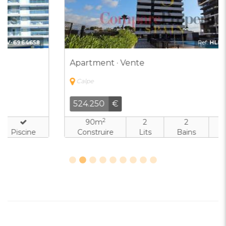
Ref:
HLD-4537973
Apartment · Vente
Calpe
524.250
€
2
90m
2
2
Construire
Lits
Bains
Piscine