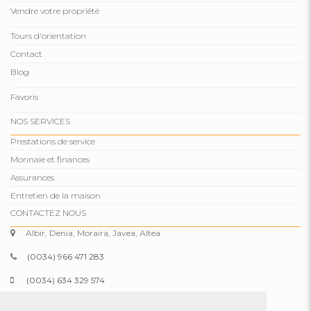
Vendre votre propriété
Tours d'orientation
Contact
Blog
Favoris
NOS SERVICES
Prestations de service
Monnaie et finances
Assurances
Entretien de la maison
CONTACTEZ NOUS
Albir, Denia, Moraira, Javea, Altea
(0034) 966 471 283
(0034) 634 329 574
info@comparepropertiesspain.com