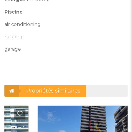
Piscine
air conditioning
heating
garage
Propriétés similaires
outer aux Favoris
Ajout