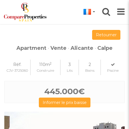
Retourner
Apartment
·
Vente
·
Alicante
·
Calpe
2
Réf.
110m
3
2
CJV-3725060
Construire
Lits
Bains
Piscine
445.000€
Informer le prix baisse