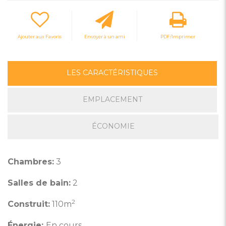
Ajouter aux Favoris
Envoyer à un ami
PDF/Imprimer
LES CARACTÉRISTIQUES
EMPLACEMENT
ÉCONOMIE
Chambres:
3
Salles de bain:
2
2
Construit:
110m
Énergie:
En cours