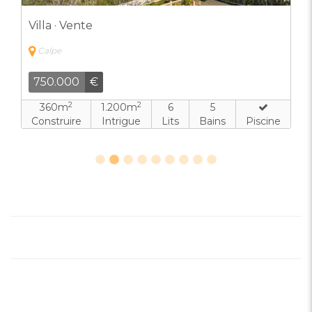
Villa · Vente
Calpe
750.000
€
2
2
360m
1.200m
6
5
Construire
Intrigue
Lits
Bains
Piscine