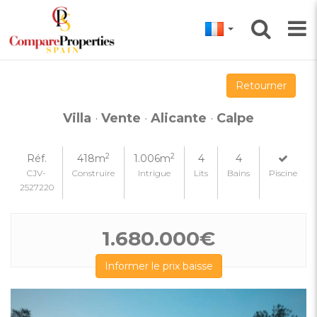
Retourner
Villa
·
Vente
·
Alicante
·
Calpe
2
2
Réf.
418m
1.006m
4
4
CJV-
Construire
Intrigue
Lits
Bains
Piscine
2527220
1.680.000€
Informer le prix baisse