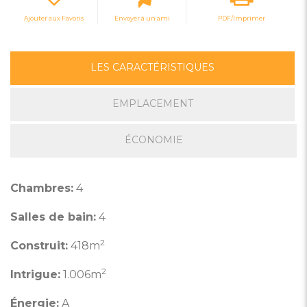
Ajouter aux Favoris
Envoyer à un ami
PDF/Imprimer
LES CARACTÉRISTIQUES
EMPLACEMENT
ÉCONOMIE
Chambres:
4
Salles de bain:
4
2
Construit:
418m
2
Intrigue:
1.006m
Énergie:
A