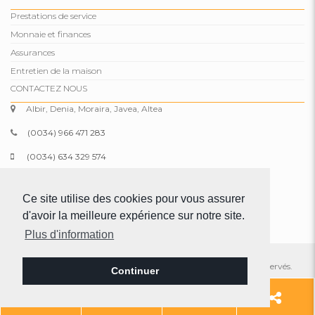
Prestations de service
Monnaie et finances
Assurances
Entretien de la maison
CONTACTEZ NOUS
Albir, Denia, Moraira, Javea, Altea
(0034) 966 471 283
(0034) 634 329 574
info@comparepropertiesspain.com
Ce site utilise des cookies pour vous assurer
www.comparepropertiesspain.com
d'avoir la meilleure expérience sur notre site.
Plus d'information
© 2026 Compare Properties Spain S.L. Tous les droits sont réservés.
Continuer
Mentions légales
|
Intimité
|
Plan du site
Ajouter
966