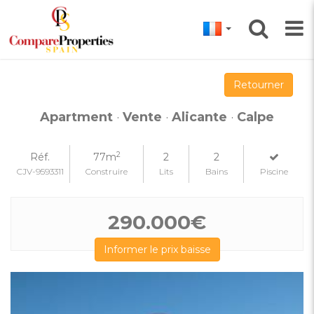
Retourner
Apartment
·
Vente
·
Alicante
·
Calpe
2
Réf.
77m
2
2
CJV-9593311
Construire
Lits
Bains
Piscine
290.000€
Informer le prix baisse