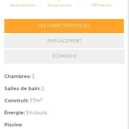
Ajouter aux Favoris
Envoyer à un ami
PDF/Imprimer
LES CARACTÉRISTIQUES
EMPLACEMENT
ÉCONOMIE
Chambres:
2
Salles de bain:
2
2
Construit:
77m
Énergie:
En cours
Piscine