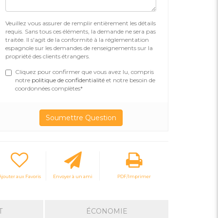
Veuillez vous assurer de remplir entièrement les détails
requis. Sans tous ces éléments, la demande ne sera pas
traitée. Il s'agit de la conformité à la réglementation
espagnole sur les demandes de renseignements sur la
propriété des clients étrangers.
Cliquez pour confirmer que vous avez lu, compris
notre
politique de confidentialité
et notre besoin de
coordonnées complètes*
Ajouter aux Favoris
Envoyer à un ami
PDF/Imprimer
T
ÉCONOMIE