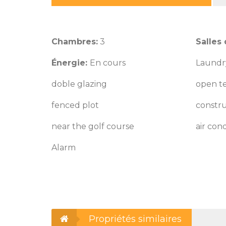
Chambres:
3
Salles 
Énergie:
En cours
Laundr
doble glazing
open t
fenced plot
constru
near the golf course
air con
Alarm
Propriétés similaires