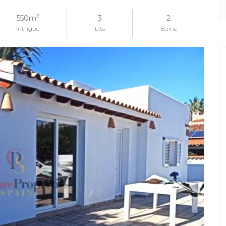
2
550m
3
2
Intrigue
Lits
Bains