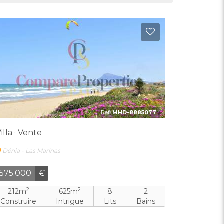
 aux Favoris
Ajouter aux Fav
Ref:
MHD-8885077
illa · Vente
Dénia - Las Marinas
575.000
€
2
2
212m
625m
8
2
Construire
Intrigue
Lits
Bains