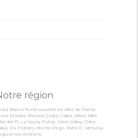
Notre région
sta Blanca Nord couvrant les villes de Denia,
vea, Moraira, Benissa Costa, Calpe, Altea, Albir,
faz del Pi, La Nucia, Polop, Jalon Valley, Orba
alley, Els Poblets, Monte Pego, Rafol D´Almunia,
ego,et ses environs.