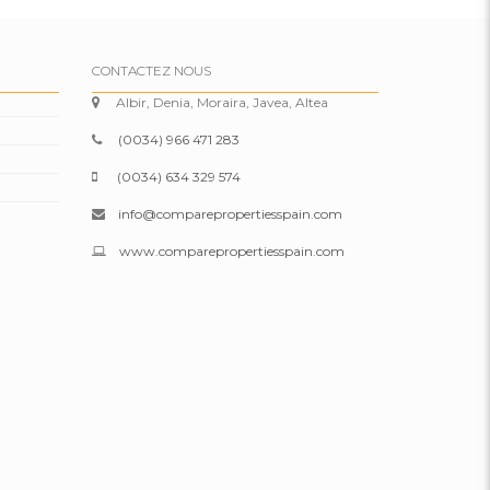
CONTACTEZ NOUS
Albir, Denia, Moraira, Javea, Altea
(0034) 966 471 283
(0034) 634 329 574
info@comparepropertiesspain.com
www.comparepropertiesspain.com