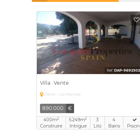
Ref:
DAP-969250
Villa · Vente
Dénia - Las Marinas
890.000
€
2
2
400m
5.249m
3
4
Construire
Intrigue
Lits
Bains
Pisci