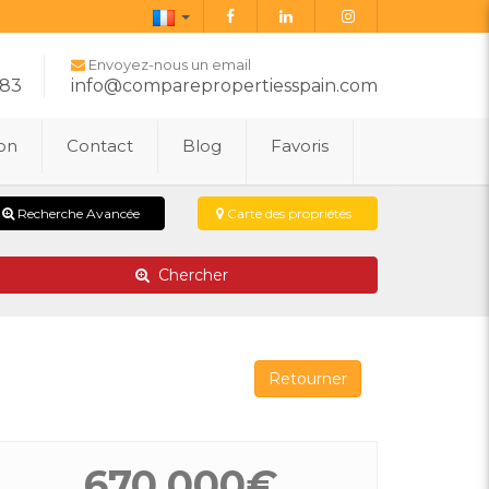
Français
Envoyez-nous un email
283
info@comparepropertiesspain.com
ion
Contact
Blog
Favoris
Recherche Avancée
Carte des propriétés
Chercher
Retourner
670.000€