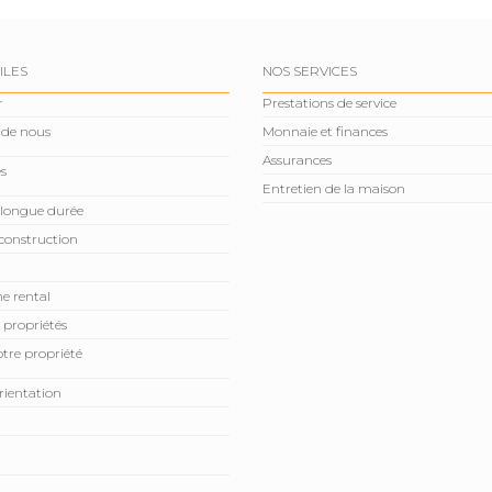
ILES
NOS SERVICES
r
Prestations de service
 de nous
Monnaie et finances
Assurances
s
Entretien de la maison
 longue durée
construction
e rental
 propriétés
tre propriété
rientation