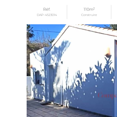
2
Réf.
110m
DAP-4523014
Construire