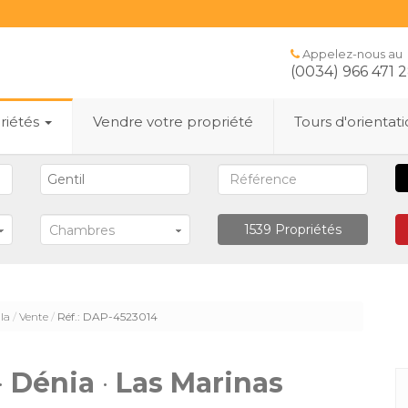
Appelez-nous au
(0034) 966 471 
riétés
Vendre votre propriété
Tours d'orientat
1539
Propriétés
Chambres
lla
Vente
Réf.: DAP-4523014
·
Dénia
·
Las Marinas