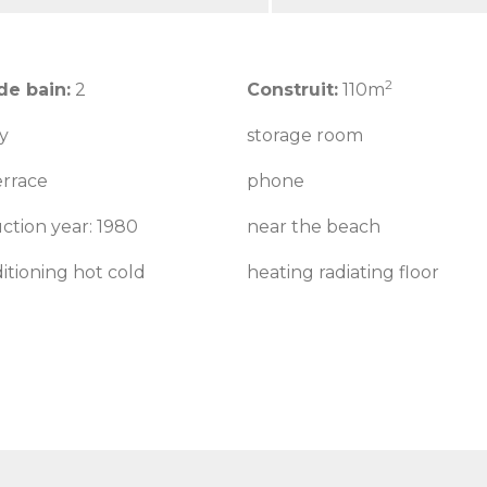
2
de bain:
2
Construit:
110m
y
storage room
errace
phone
ction year: 1980
near the beach
ditioning hot cold
heating radiating floor