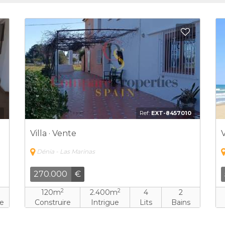
Ajouter aux Favoris
Ajouter
2
Ref:
EXT-8457010
Villa · Vente
V
Dénia - Las Marinas
270.000
€
2
2
120m
2.400m
4
2
ne
Construire
Intrigue
Lits
Bains