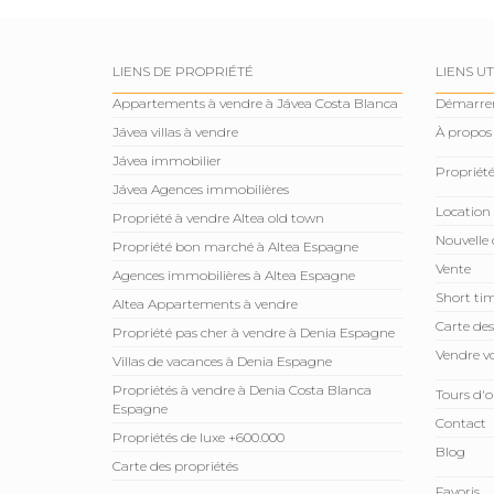
LIENS DE PROPRIÉTÉ
LIENS UT
Appartements à vendre à Jávea Costa Blanca
Démarre
Jávea villas à vendre
À propos
Jávea immobilier
Propriété
Jávea Agences immobilières
Location
Propriété à vendre Altea old town
Nouvelle 
Propriété bon marché à Altea Espagne
Vente
Agences immobilières à Altea Espagne
Short tim
Altea Appartements à vendre
Carte des
Propriété pas cher à vendre à Denia Espagne
Vendre vo
Villas de vacances à Denia Espagne
Propriétés à vendre à Denia Costa Blanca
Tours d'o
Espagne
Contact
Propriétés de luxe +600.000
Blog
Carte des propriétés
Favoris