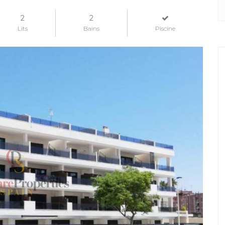
2
2
Lits
Bains
Piscine