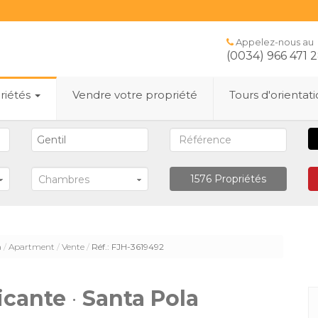
Appelez-nous au
(0034) 966 471 
riétés
Vendre votre propriété
Tours d'orientat
1576
Propriétés
Chambres
a
Apartment
Vente
Réf.: FJH-3619492
icante
·
Santa Pola