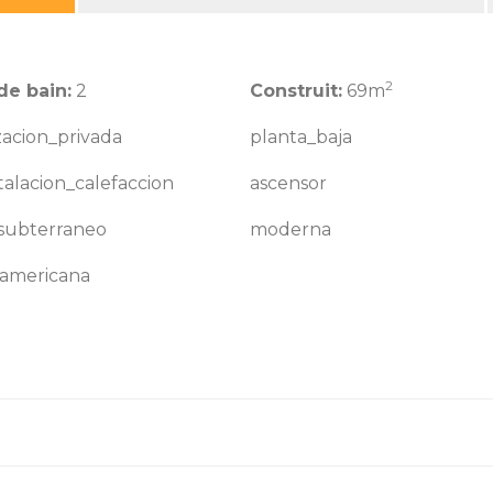
2
de bain:
2
Construit:
69m
zacion_privada
planta_baja
talacion_calefaccion
ascensor
_subterraneo
moderna
_americana