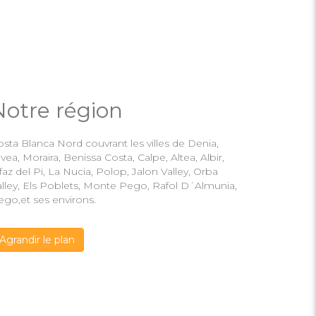
Notre région
sta Blanca Nord couvrant les villes de Denia,
vea, Moraira, Benissa Costa, Calpe, Altea, Albir,
faz del Pi, La Nucia, Polop, Jalon Valley, Orba
alley, Els Poblets, Monte Pego, Rafol D´Almunia,
ego,et ses environs.
Agrandir le plan