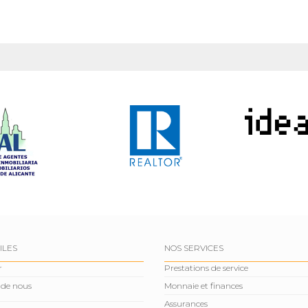
ILES
NOS SERVICES
r
Prestations de service
 de nous
Monnaie et finances
Assurances