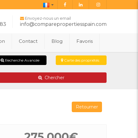
Français
Envoyez-nous un email
283
info@comparepropertiesspain.com
ion
Contact
Blog
Favoris
Recherche Avancée
Carte des propriétés
Chercher
Retourner
275.000€