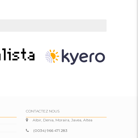
CONTACTEZ NOUS
Albir, Denia, Moraira, Javea, Altea
(0034) 966 471 283