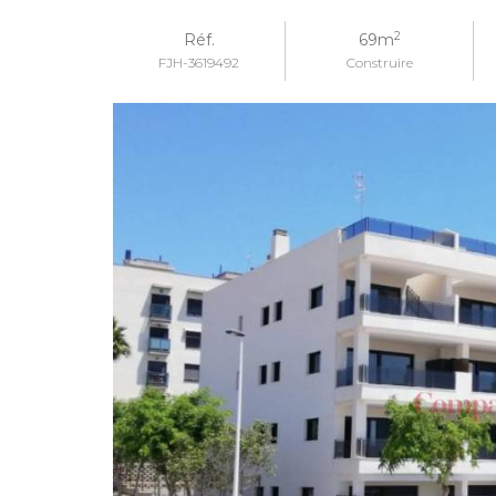
2
Réf.
69m
FJH-3619492
Construire