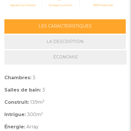
Ajouter aux Favoris
Envoyer à un ami
PDF/Imprimer
LES CARACTÉRISTIQUES
LA DESCRIPTION
ÉCONOMIE
Chambres:
3
Salles de bain:
3
2
Construit:
139m
2
Intrigue:
300m
Énergie:
Array