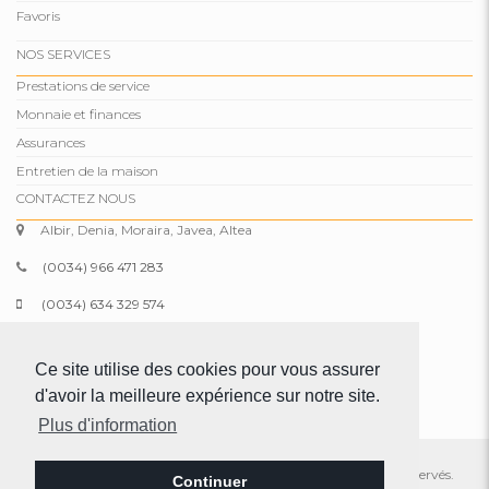
Favoris
NOS SERVICES
Prestations de service
Monnaie et finances
Assurances
Entretien de la maison
CONTACTEZ NOUS
Albir, Denia, Moraira, Javea, Altea
(0034) 966 471 283
(0034) 634 329 574
info@comparepropertiesspain.com
Ce site utilise des cookies pour vous assurer
www.comparepropertiesspain.com
d'avoir la meilleure expérience sur notre site.
Plus d'information
© 2026 Compare Properties Spain S.L. Tous les droits sont réservés.
Continuer