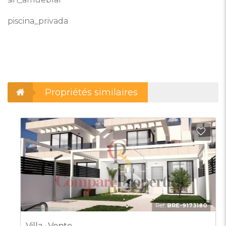
piscina_privada
Propriétés similaires
outer aux Favoris
Ajout
Ref:
BRE-9173180
Villa · Vente