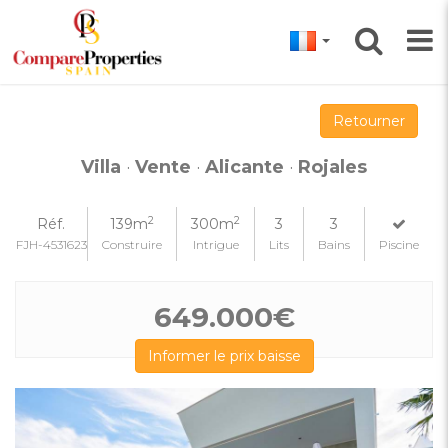
Retourner
Villa
·
Vente
·
Alicante
·
Rojales
2
2
Réf.
139m
300m
3
3
FJH-4531623
Construire
Intrigue
Lits
Bains
Piscine
649.000€
Informer le prix baisse