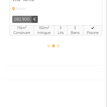
Rojales
282.900
€
2
2
115m
150m
3
3
Construire
Intrigue
Lits
Bains
Piscine