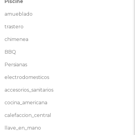
Piscine
amueblado
trastero
chimenea
BBQ
Persianas
electrodomesticos
accesorios_sanitarios
cocina_americana
calefaccion_central
llave_en_mano