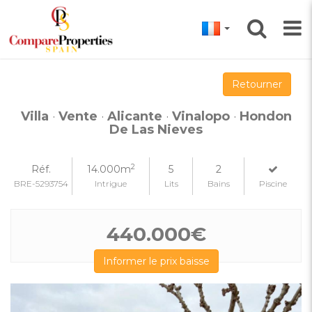
Retourner
Villa
·
Vente
·
Alicante
·
Vinalopo
·
Hondon
De Las Nieves
2
Réf.
14.000m
5
2
BRE-5293754
Intrigue
Lits
Bains
Piscine
440.000€
Informer le prix baisse