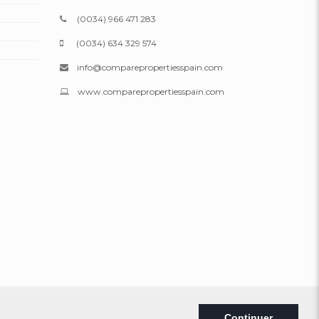
(0034) 966 471 283
(0034) 634 329 574
info@comparepropertiesspain.com
www.comparepropertiesspain.com
Mentions légales
|
Intimité
|
Plan du site
Continuer