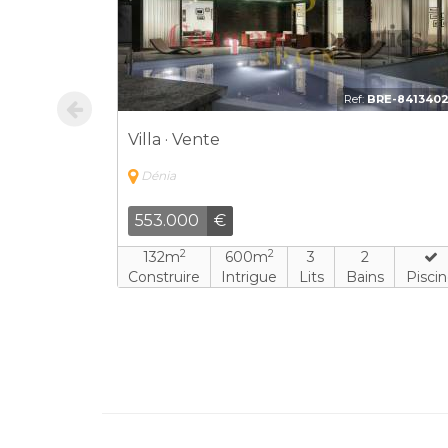
1189-DUPLI
Ref:
BRE-841340
Villa · Vente
Dénia
553.000
€
2
2
132m
600m
3
2
s
Piscine
Construire
Intrigue
Lits
Bains
Pisci