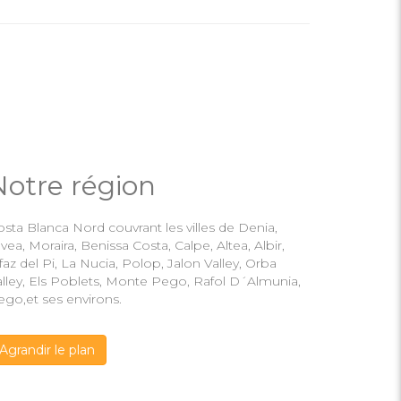
Notre région
sta Blanca Nord couvrant les villes de Denia,
vea, Moraira, Benissa Costa, Calpe, Altea, Albir,
faz del Pi, La Nucia, Polop, Jalon Valley, Orba
alley, Els Poblets, Monte Pego, Rafol D´Almunia,
ego,et ses environs.
Agrandir le plan