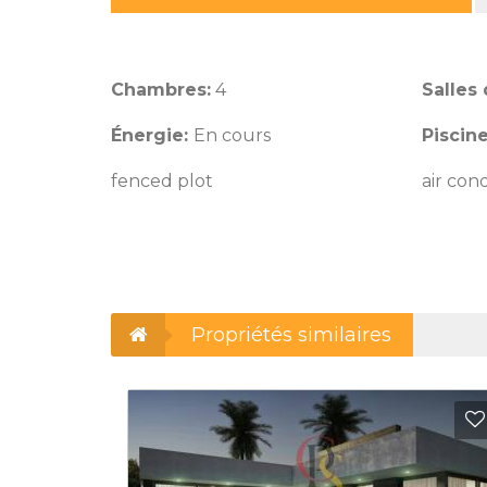
Chambres:
4
Salles 
Énergie:
En cours
Piscin
fenced plot
air con
Propriétés similaires
Ajouter aux Favoris