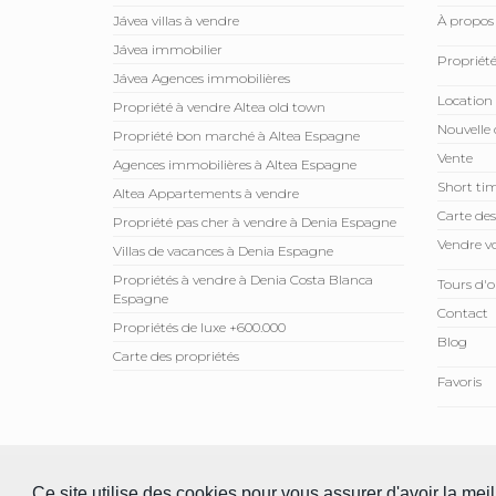
Jávea villas à vendre
À propos
Jávea immobilier
Propriété
Jávea Agences immobilières
Location
Propriété à vendre Altea old town
Nouvelle 
Propriété bon marché à Altea Espagne
Vente
Agences immobilières à Altea Espagne
Short tim
Altea Appartements à vendre
Carte des
Propriété pas cher à vendre à Denia Espagne
Vendre vo
Villas de vacances à Denia Espagne
Propriétés à vendre à Denia Costa Blanca
Tours d'o
Espagne
Contact
Propriétés de luxe +600.000
Blog
Carte des propriétés
Favoris
© 2026 Compare Properties Spain S.L. Tous les droits sont ré
Ce site utilise des cookies pour vous assurer d'avoir la mei