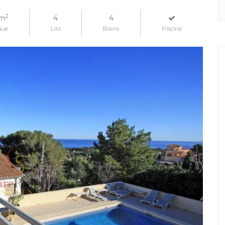
2
m
4
4
gue
Lits
Bains
Piscine