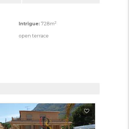
2
Intrigue:
728m
open terrace
 aux Favoris
Ajouter aux Fav