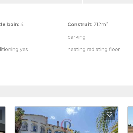
2
de bain:
4
Construit:
212m
e
parking
ditioning yes
heating radiating floor
Ajouter aux Favoris
Ajouter