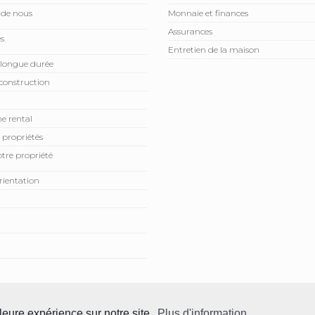
 de nous
Monnaie et finances
Assurances
s
Entretien de la maison
 longue durée
construction
e rental
 propriétés
tre propriété
rientation
servés.
lleure expérience sur notre site.
Plus d'information