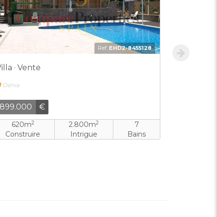
Ref:
EHD2-8455128
illa · Vente
Villa · Ve
Dénia
Dénia
899.000
€
1.800.0
2
2
2
620m
2.800m
7
570m
Construire
Intrigue
Bains
Construir