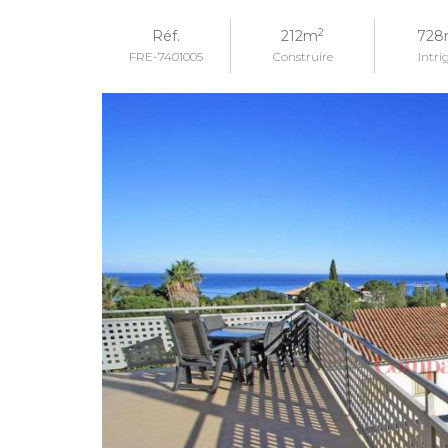
2
Réf.
212m
728
FRE-7401005
Construire
Intri