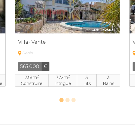
2
Ref:
COE-5325631
Villa · Vente
V
Dénia
565.000
€
2
2
238m
772m
3
3
ne
Construire
Intrigue
Lits
Bains