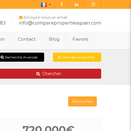
Français
Envoyez-nous un email
283
info@comparepropertiesspain.com
ion
Contact
Blog
Favoris
Recherche Avancée
Carte des propriétés
Chercher
Retourner
720.000€