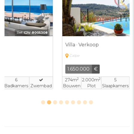
Ref:
DGO-3706171
Villa · Verkoop
Calpe
1.650.000
€
2
2
274m
2.000m
5
4
Bouwen
Plot
Slaapkamers
Badkamers
Zwembad