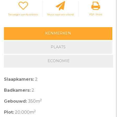
Toevoegen aan favorieten
Stuur naar een vriend
PDF / Print
KENMERKEN
PLAATS
ECONOMIE
Slaapkamers:
2
Badkamers:
2
2
Gebouwd:
350m
2
Plot:
20.000m