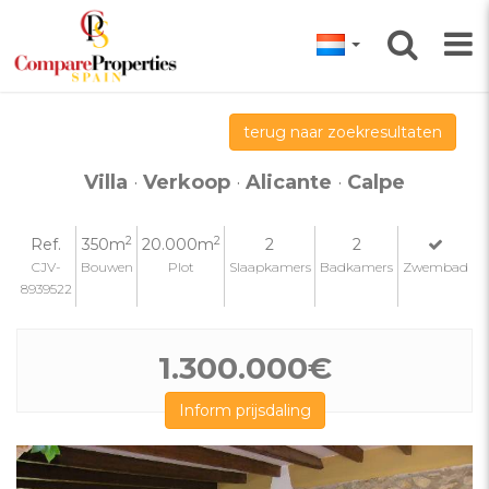
terug naar zoekresultaten
Villa
·
Verkoop
·
Alicante
·
Calpe
2
2
Ref.
350m
20.000m
2
2
CJV-
Bouwen
Plot
Slaapkamers
Badkamers
Zwembad
8939522
1.300.000€
Inform prijsdaling