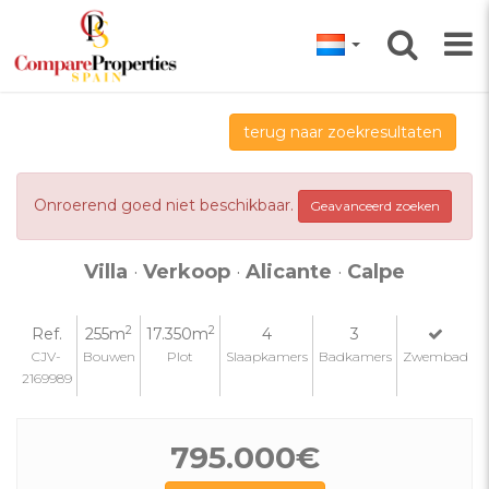
terug naar zoekresultaten
Onroerend goed niet beschikbaar.
Geavanceerd zoeken
Villa
·
Verkoop
·
Alicante
·
Calpe
2
2
Ref.
255m
17.350m
4
3
CJV-
Bouwen
Plot
Slaapkamers
Badkamers
Zwembad
2169989
795.000€