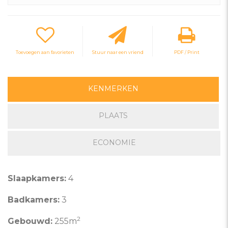
Toevoegen aan favorieten
Stuur naar een vriend
PDF / Print
KENMERKEN
PLAATS
ECONOMIE
Slaapkamers:
4
Badkamers:
3
2
Gebouwd:
255m