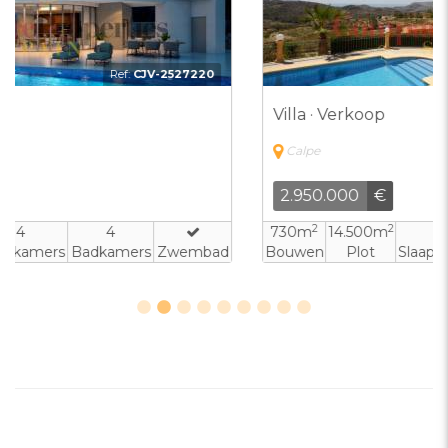
Ref:
CJV-2982985
Villa · Verkoop
Calpe
2.950.000
€
2
2
730m
14.500m
5
4
Bouwen
Plot
Slaapkamers
Badkamers
Zwembad