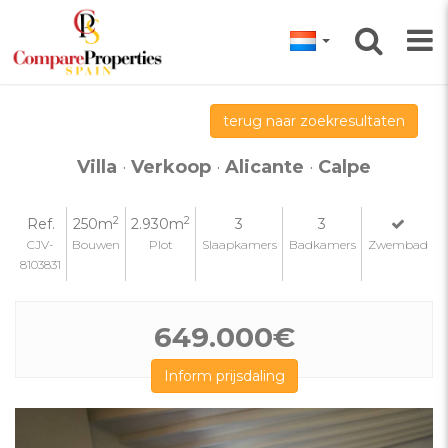
terug naar zoekresultaten
Villa
·
Verkoop
·
Alicante
·
Calpe
2
2
Ref.
250m
2.930m
3
3
CJV-
Bouwen
Plot
Slaapkamers
Badkamers
Zwembad
8103831
649.000€
Inform prijsdaling