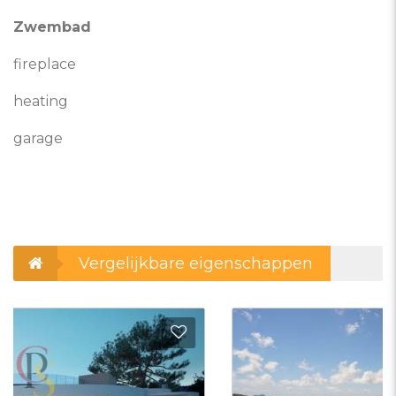
Zwembad
fireplace
heating
garage
Vergelijkbare eigenschappen
evoegen aan favorieten
Toevo