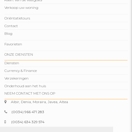
Verkoop uw woning
Oriëntatietours
Contact
Blog
Favorieten
ONZE DIENSTEN
Diensten
Currency & Finance
Verzekeringen
Onderhoud aan het huis
NEEM CONTACT MET ONS OP
Albir, Denia, Moraira, Javea, Altea
(0034) 966 471 283
(0034) 634 329 574
info@comparepropertiesspain.com