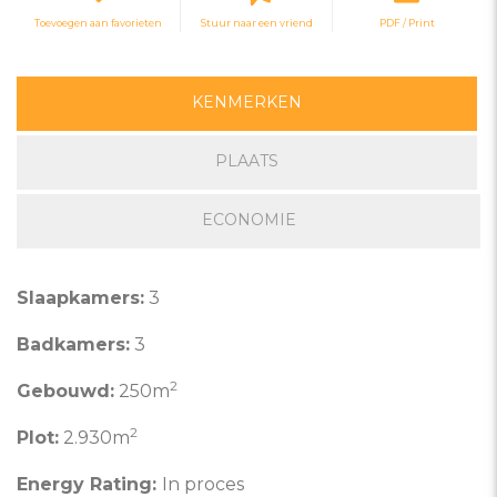
Toevoegen aan favorieten
Stuur naar een vriend
PDF / Print
KENMERKEN
PLAATS
ECONOMIE
Slaapkamers:
3
Badkamers:
3
2
Gebouwd:
250m
2
Plot:
2.930m
Energy Rating:
In proces