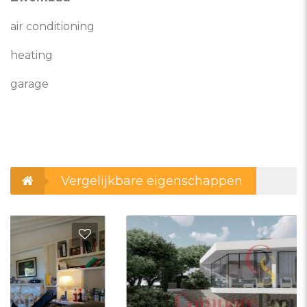
air conditioning
heating
garage
Vergelijkbare eigenschappen
evoegen aan favorieten
Toevo