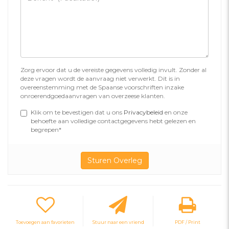
Zorg ervoor dat u de vereiste gegevens volledig invult. Zonder al
deze vragen wordt de aanvraag niet verwerkt. Dit is in
overeenstemming met de Spaanse voorschriften inzake
onroerendgoedaanvragen van overzeese klanten.
Klik om te bevestigen dat u ons
Privacybeleid
en onze
behoefte aan volledige contactgegevens hebt gelezen en
begrepen*
Toevoegen aan favorieten
Stuur naar een vriend
PDF / Print