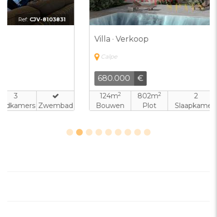
Ref:
CJV-3049255
Villa · Verkoop
Calpe
680.000
€
2
2
124m
802m
2
2
Bouwen
Plot
Slaapkamers
Badkamers