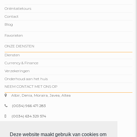
Oriëntatietours
Contact
Blog
Favorieten
ONZE DIENSTEN
Diensten
Currency & Finance
Verzekeringen
Onderhoud aan het huis
NEEM CONTACT MET ONS OP
Albir, Denia, Moraira, Javea, Altea
(0034) 966 471 283
(0034) 634 329 574
info@comparepropertiesspain.com
Deze website maakt gebruik van cookies om
www.comparepropertiesspain.com