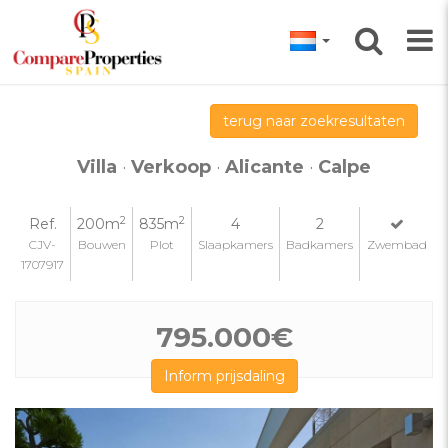
terug naar zoekresultaten
Villa
·
Verkoop
·
Alicante
·
Calpe
2
2
Ref.
200m
835m
4
2
CJV-
Bouwen
Plot
Slaapkamers
Badkamers
Zwembad
1707917
795.000€
Inform prijsdaling