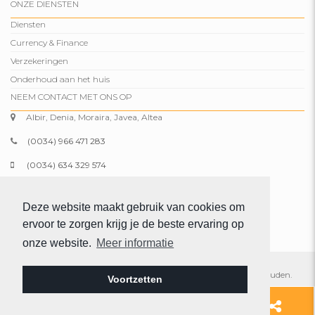
ONZE DIENSTEN
Diensten
Currency & Finance
Verzekeringen
Onderhoud aan het huis
NEEM CONTACT MET ONS OP
Albir, Denia, Moraira, Javea, Altea
(0034) 966 471 283
(0034) 634 329 574
info@comparepropertiesspain.com
Deze website maakt gebruik van cookies om
www.comparepropertiesspain.com
ervoor te zorgen krijg je de beste ervaring op
onze website.
Meer informatie
© 2026 Compare Properties Spain S.L. Alle rechten voorbehouden.
Voortzetten
Colofon
|
Privacy
|
Web plan
Toevoegen
966