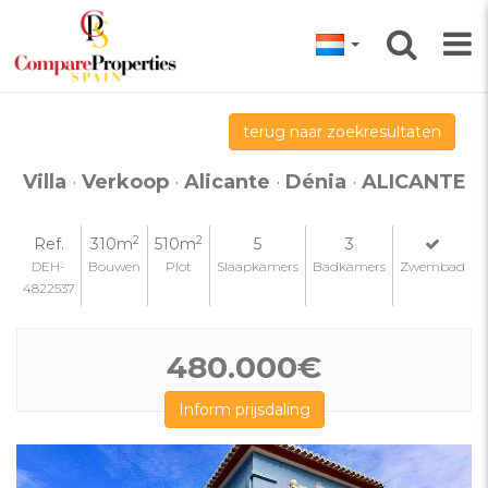
terug naar zoekresultaten
Villa
·
Verkoop
·
Alicante
·
Dénia
·
ALICANTE
2
2
Ref.
310m
510m
5
3
DEH-
Bouwen
Plot
Slaapkamers
Badkamers
Zwembad
4822537
480.000€
Inform prijsdaling