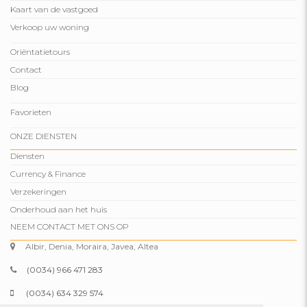
Kaart van de vastgoed
Verkoop uw woning
Oriëntatietours
Contact
Blog
Favorieten
ONZE DIENSTEN
Diensten
Currency & Finance
Verzekeringen
Onderhoud aan het huis
NEEM CONTACT MET ONS OP
Albir, Denia, Moraira, Javea, Altea
(0034) 966 471 283
(0034) 634 329 574