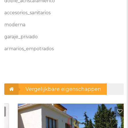
doble_acristalamiento
accesorios_sanitarios
moderna
garaje_privado
armarios_empotrados
Vergelijkbare eigenschappen
evoegen aan favorieten
Toevo