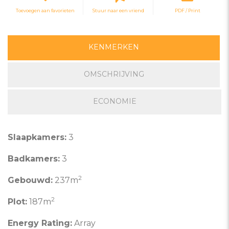
Toevoegen aan favorieten
Stuur naar een vriend
PDF / Print
KENMERKEN
OMSCHRIJVING
ECONOMIE
Slaapkamers:
3
Badkamers:
3
2
Gebouwd:
237m
2
Plot:
187m
Energy Rating:
Array