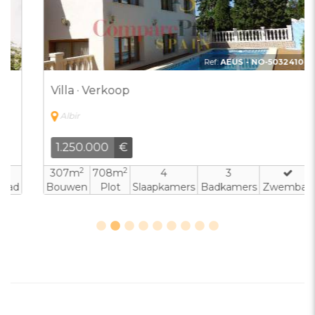
Ref:
AEUS - NO-5032410
Villa · Verkoop
Albir
1.250.000
€
2
2
307m
708m
4
3
Bouwen
Plot
Slaapkamers
Badkamers
Zwembad