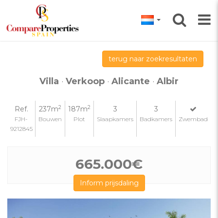
terug naar zoekresultaten
Villa
·
Verkoop
·
Alicante
·
Albir
2
2
Ref.
237m
187m
3
3
FJH-
Bouwen
Plot
Slaapkamers
Badkamers
Zwembad
9212845
665.000€
Inform prijsdaling