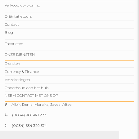
Verkoop uw woning
Oriëntatietours
Contact
Blog
Favorieten
ONZE DIENSTEN
Diensten
Currency & Finance
Verzekeringen
Onderhoud aan het huis
NEEM CONTACT MET ONS OP
Albir, Denia, Moraira, Javea, Altea
(0034) 966 471 283
(0034) 634 329 574
info@comparepropertiesspain.com