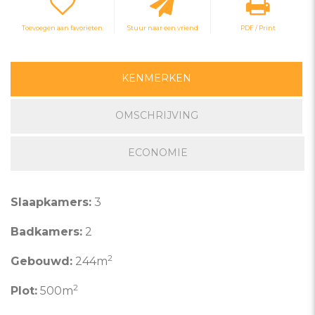
Toevoegen aan favorieten
Stuur naar een vriend
PDF / Print
KENMERKEN
OMSCHRIJVING
ECONOMIE
Slaapkamers:
3
Badkamers:
2
2
Gebouwd:
244m
2
Plot:
500m