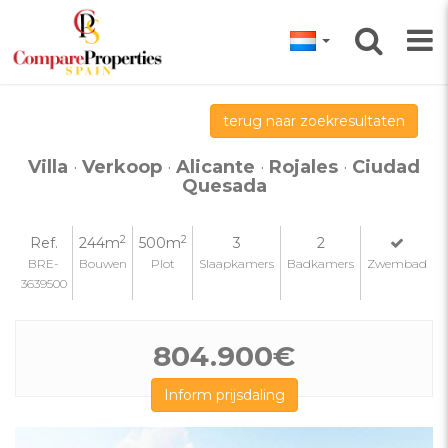
terug naar zoekresultaten
Villa
·
Verkoop
·
Alicante
·
Rojales
·
Ciudad
Quesada
2
2
Ref.
244m
500m
3
2
BRE-
Bouwen
Plot
Slaapkamers
Badkamers
Zwembad
3639500
804.900€
Inform prijsdaling