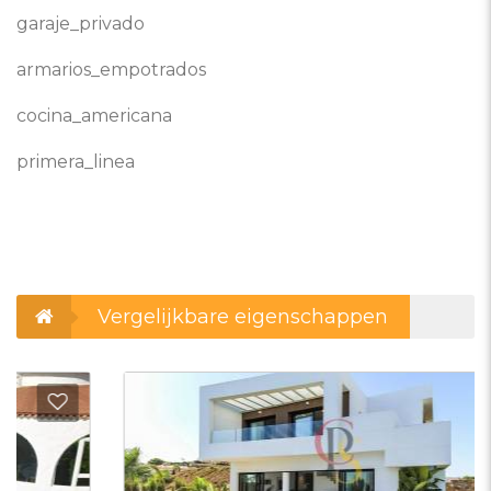
garaje_privado
armarios_empotrados
cocina_americana
primera_linea
Vergelijkbare eigenschappen
evoegen aan favorieten
Toevo