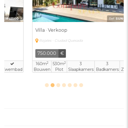
Ref:
SUN-6815183
Villa · Verkoop
Rojales - Ciudad Quesada
750.000
€
2
2
160m
530m
3
3
Bouwen
Plot
Slaapkamers
Badkamers
Zwembad