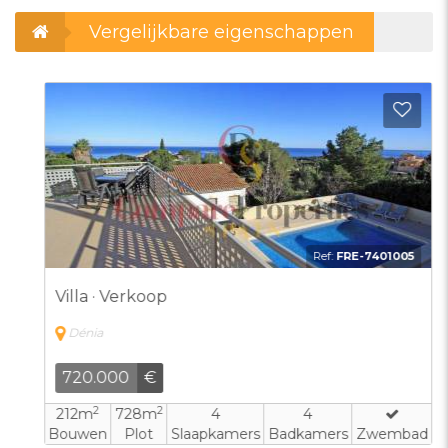
Vergelijkbare eigenschappen
evoegen aan favorieten
Toevo
Ref:
FRE-7401005
Villa · Verkoop
Dénia
720.000
€
2
2
212m
728m
4
4
Bouwen
Plot
Slaapkamers
Badkamers
Zwembad