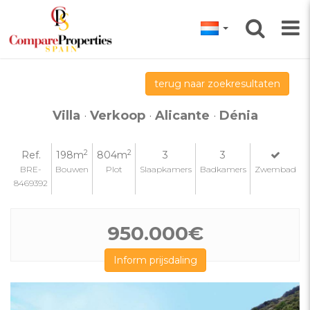
terug naar zoekresultaten
Villa
·
Verkoop
·
Alicante
·
Dénia
2
2
Ref.
198m
804m
3
3
BRE-
Bouwen
Plot
Slaapkamers
Badkamers
Zwembad
8469392
950.000€
Inform prijsdaling