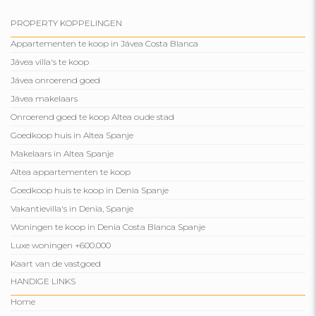
PROPERTY KOPPELINGEN
Appartementen te koop in Jávea Costa Blanca
Jávea villa's te koop
Jávea onroerend goed
Jávea makelaars
Onroerend goed te koop Altea oude stad
Goedkoop huis in Altea Spanje
Makelaars in Altea Spanje
Altea appartementen te koop
Goedkoop huis te koop in Denia Spanje
Vakantievilla's in Denia, Spanje
Woningen te koop in Denia Costa Blanca Spanje
Luxe woningen +600.000
Kaart van de vastgoed
HANDIGE LINKS
Home