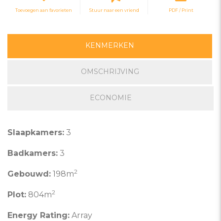
Toevoegen aan favorieten
Stuur naar een vriend
PDF / Print
KENMERKEN
OMSCHRIJVING
ECONOMIE
Slaapkamers:
3
Badkamers:
3
2
Gebouwd:
198m
2
Plot:
804m
Energy Rating:
Array