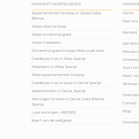
PROPERTY KOPPELINGEN
HANDIGE
Appartementen te koop in Jávea Costa
Home
Blanca
Over ons
Jávea villa's te koop
Aanbod
Jávea onroerend goed
Jávea makelaars
tijd Ver
Onroerend goed te koop Altea oude stad
Nieuwe c
Goedkoop huis in Altea Spanje
Uitverko
Makelaars in Altea Spanje
Short tim
Altea appartementen te koop
Kaart va
Goedkoop huis te koop in Denia Spanje
Verkoop
Vakantievilla's in Denia, Spanje
Oriëntati
Woningen te koop in Denia Costa Blanca
Contact
Spanje
Blog
Luxe woningen +600.000
Kaart van de vastgoed
Favoriet