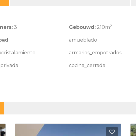
2
mers:
3
Gebouwd:
210m
bad
amueblado
cristalamiento
armarios_empotrados
_privada
cocina_cerrada
Toevoegen aan favorieten
Toevoeg