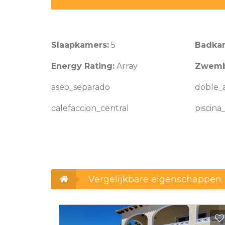
Slaapkamers:
5
Badka
Energy Rating:
Array
Zwem
aseo_separado
doble_a
calefaccion_central
piscina
Vergelijkbare eigenschappen
Toevoegen aan favorieten