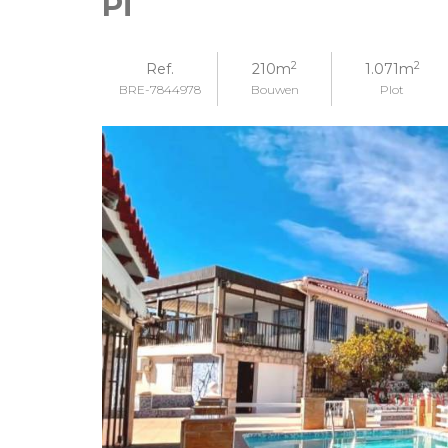
Pi
2
2
Ref.
210m
1.071m
BRE-7844978
Bouwen
Plot