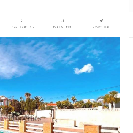
5
3
Slaapkamers
Badkamers
Zwembad