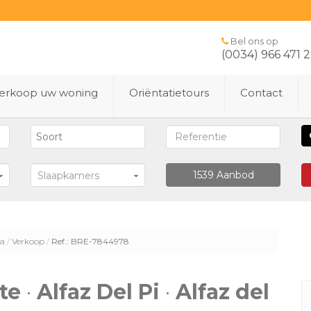
Bel ons op
(0034) 966 471 
erkoop uw woning
Oriëntatietours
Contact
1539
Aanbod
Slaapkamers
la
Verkoop
Ref.: BRE-7844978
te
·
Alfaz Del Pi
·
Alfaz del