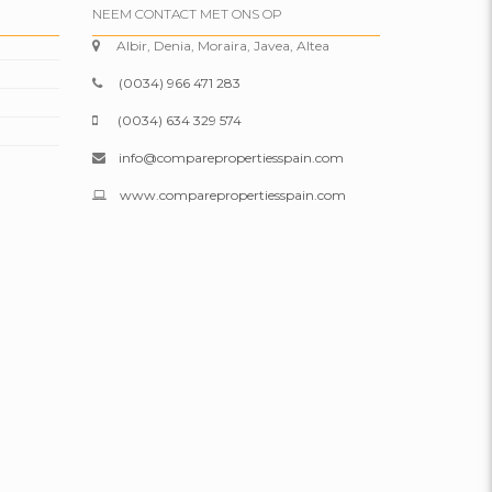
NEEM CONTACT MET ONS OP
Albir, Denia, Moraira, Javea, Altea
(0034) 966 471 283
(0034) 634 329 574
info@comparepropertiesspain.com
www.comparepropertiesspain.com