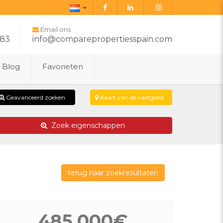
Dutch
Email ons
283
info@comparepropertiesspain.com
Blog
Favorieten
Geavanceerd zoeken
Kaart van de vastgoed
Zoek eigenschappen
terug naar zoekresultaten
485.000€