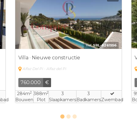
7
Ref:
AEUS - NO-6082799
Villa · Verkoop
V
Alfaz Del Pi - Alfaz del Pi
336.500
€
2
2
125m
500m
2
2
3
bad
Bouwen
Plot
Slaapkamers
Badkamers
Zwembad
B