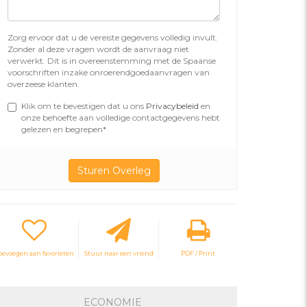
Zorg ervoor dat u de vereiste gegevens volledig invult.
Zonder al deze vragen wordt de aanvraag niet
verwerkt. Dit is in overeenstemming met de Spaanse
voorschriften inzake onroerendgoedaanvragen van
overzeese klanten.
Klik om te bevestigen dat u ons
Privacybeleid
en
onze behoefte aan volledige contactgegevens hebt
gelezen en begrepen*
oevoegen aan favorieten
Stuur naar een vriend
PDF / Print
ECONOMIE