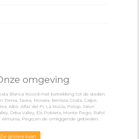
Onze omgeving
osta Blanca Noord met betrekking tot de steden
n Denia, Javea, Moraira, Benissa Costa, Calpe,
tea, Albir, Alfaz del Pi, La Nucia, Polop, Jalon
lley, Orba Valley, Els Poblets, Monte Pego, Rafol
´Almunia, Pego,en de omliggende gebieden.
Zie grotere kaart