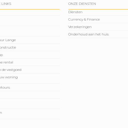
 LINKS
ONZE DIENSTEN
Diensten
Currency & Finance
Verzekeringen
Onderhoud aan het huis
huur Lange
onstructie
op
e rental
n de vastgoed
 uw woning
etours
en