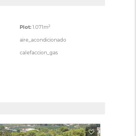
2
Plot:
1.071m
aire_acondicionado
calefaccion_gas
en aan favorieten
Toevoegen aan 