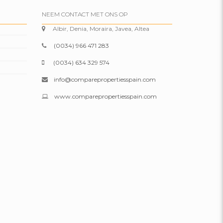
NEEM CONTACT MET ONS OP
Albir, Denia, Moraira, Javea, Altea
(0034) 966 471 283
(0034) 634 329 574
info@comparepropertiesspain.com
www.comparepropertiesspain.com