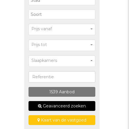
Prijs vanaf
Prijs tot
Slaapkamers
1539
Aanbod
Geavanceerd zoeken
Kaart van de vastgoed