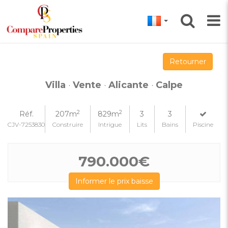
Retourner
Villa
·
Vente
·
Alicante
·
Calpe
2
2
Réf.
207m
829m
3
3
CJV-7253830
Construire
Intrigue
Lits
Bains
Piscine
790.000€
Informer le prix baisse