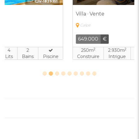
Ref:
CJV-8103831
Villa · Vente
Calpe
649.000
€
2
2
250m
2.930m
3
3
Construire
Intrigue
Lits
Bains
Piscine