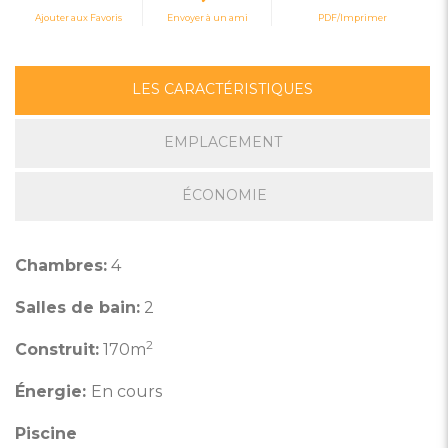
Ajouter aux Favoris
Envoyer à un ami
PDF/Imprimer
LES CARACTÉRISTIQUES
EMPLACEMENT
ÉCONOMIE
Chambres:
4
Salles de bain:
2
2
Construit:
170m
Énergie:
En cours
Piscine