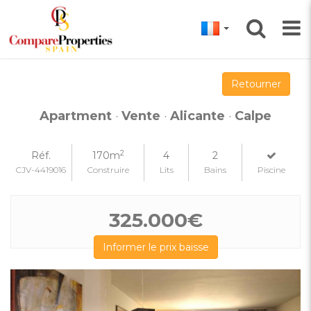
Retourner
Apartment
·
Vente
·
Alicante
·
Calpe
2
Réf.
170m
4
2
CJV-4419016
Construire
Lits
Bains
Piscine
325.000€
Informer le prix baisse