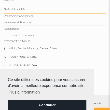
Favoris
NOS SERVICES
Prestations de service
Monnaie et finances
Assurances
Entretien de la maison
CONTACTEZ NOUS
Albir, Denia, Moraira, Javea, Altea
(0034) 966 471 283
(0034) 634 329 574
info@comparepropertiesspain.com
Ce site utilise des cookies pour vous assurer
www.comparepropertiesspain.com
d'avoir la meilleure expérience sur notre site.
Plus d'information
© 2026 Compare Properties Spain S.L. Tous les droits sont réservés.
Continuer