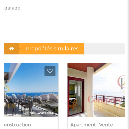
garage
Propriétés similaires
outer aux Favoris
Ajout
Ref:
CPV-9023087
Apartment · Vente