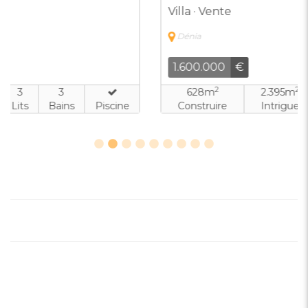
Villa · Vente
Dénia
1.600.000
€
2
2
628m
2.395m
4
4
Construire
Intrigue
Lits
Bains