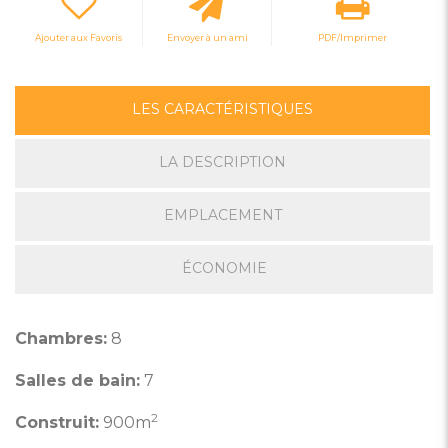
Ajouter aux Favoris
Envoyer à un ami
PDF/Imprimer
LES CARACTÉRISTIQUES
LA DESCRIPTION
EMPLACEMENT
ÉCONOMIE
Chambres:
8
Salles de bain:
7
2
Construit:
900m