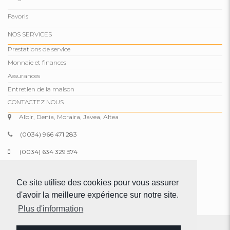
Favoris
NOS SERVICES
Prestations de service
Monnaie et finances
Assurances
Entretien de la maison
CONTACTEZ NOUS
Albir, Denia, Moraira, Javea, Altea
(0034) 966 471 283
(0034) 634 329 574
info@comparepropertiesspain.com
Ce site utilise des cookies pour vous assurer
www.comparepropertiesspain.com
d'avoir la meilleure expérience sur notre site.
Plus d'information