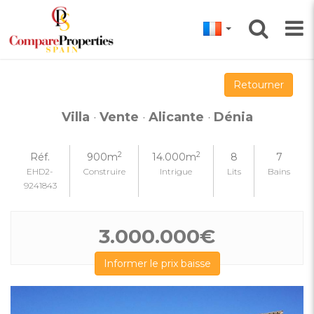
Retourner
Villa
·
Vente
·
Alicante
·
Dénia
2
2
Réf.
900m
14.000m
8
7
EHD2-
Construire
Intrigue
Lits
Bains
9241843
3.000.000€
Informer le prix baisse